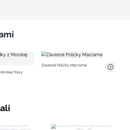
tami
Veľkoobcho
Závesné Poličky Macramé
Stolíky z T
Morskej Trávy
ali