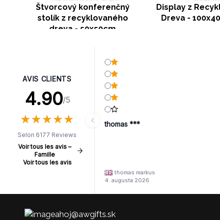
Štvorcový konferenčný
Display z Recy
stolík z recyklovaného
Dreva - 100x4
dreva - 50x50cm
AVIS CLIENTS
4.90
/5
★
★
★
★
★
★
★
★
★
★
thomas ***
Selon 6177 Reviews
Voir tous les avis –
Famille
Voir tous les avis
thomas markus
4. augusta 2026
ahoj@awgifts.sk