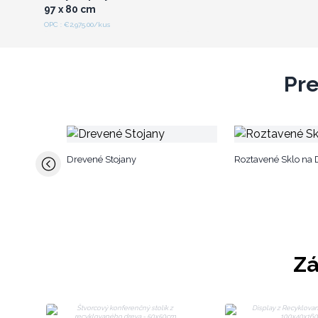
97 x 80 cm
OPC : €2,975.00/kus
Pre
Drevené Stojany
Roztavené Sklo na 
Zá