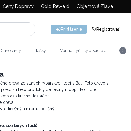
Ceny Dopravy
Gold Reward
Objemová Zľava
Prihlásenie
Registrovať
 Drahokamy
Tašky
Vonné Tyčinky a Kadidlá
Vône
a
ho dreva zo starých rybárskych lodí z Bali. Toto drevo si
a preto sú tieto produkty perfektným doplnkom pre
alebo ako krásna dekorácia.
e dreva.
us jedinečný a mierne odlišný.
í
a zo starých lodí)