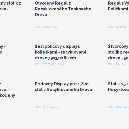
ý stolík z
Otvorený Regál z
Regál s V
eva-
Recyklovaného Teakového
Poličkami
Dreva
OPC : €0.00/kus
OPC : €586.88/
lebo
Prihláste sa alebo
Pri
a pre
zaregistrujte sa pre
zare
ceny
veľkoobchodné ceny
veľ
y -
Šesť policový displej s
Štvorcový
o
kolieskami - recyklované
stolík z r
drevo 79x37x180 cm
dreva - 5
OPC : €787.50/Display
OPC : €98.75/D
lebo
Prihláste sa alebo
Pri
a pre
zaregistrujte sa pre
zare
ceny
veľkoobchodné ceny
veľ
z
Prídavný Display pre 1,8 m
Stolík s 5
va -
stôl z Recyklovaného Dreva
Recyklov
škodený
OPC : €170.00/kus
OPC : €812.50/