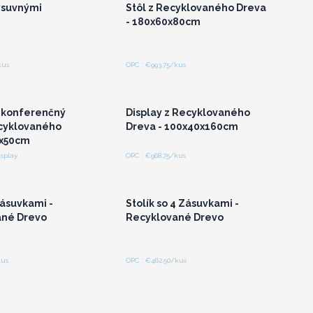
ýsuvnými
Stôl z Recyklovaného Dreva
- 180x60x80cm
kus
OPC : €993.75/kus
hláste sa alebo
Prihláste sa alebo
gistrujte sa pre
zaregistrujte sa pre
koobchodné ceny
veľkoobchodné ceny
 konferenčný
Display z Recyklovaného
ecyklovaného
Dreva - 100x40x160cm
0x50cm
isplay
OPC : €968.75/kus
hláste sa alebo
Prihláste sa alebo
gistrujte sa pre
zaregistrujte sa pre
koobchodné ceny
veľkoobchodné ceny
 zásuvkami -
Stolík so 4 Zásuvkami -
ané Drevo
Recyklované Drevo
kus
OPC : €462.50/kus