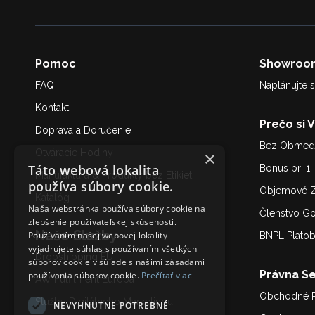
Pomoc
Showroo
FAQ
Naplánujte s
Kontakt
Prečo si 
Doprava a Doručenie
Bez Obmedz
Otváracie Hodiny
×
Táto webová lokalita
Bonus pri 1
Manufaktúra & Produkty bez Etikiet
používa súbory cookie.
Objemové Z
Katalóg
Naša webstránka používa súbory cookie na
Členstvo G
zlepšenie používateľskej skúsenosti.
Naše Služby
Používaním našej webovej lokality
BNPL Plato
vyjadrujete súhlas s používaním všetkých
Dropshipping EU
súborov cookie v súlade s našimi zásadami
Právna Se
používania súborov cookie.
Prečítať viac
AW Fulfilment Európa
Obchodné 
Služby Digitálneho Marketing
u
NEVYHNUTNE POTREBNÉ