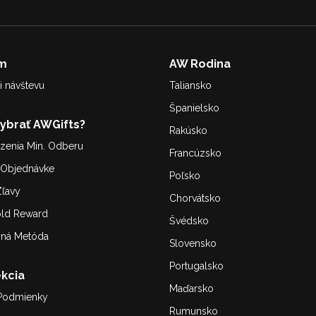
m
AW Rodina
i návštevu
Taliansko
Španielsko
Vybrať AWGifts?
Rakúsko
enia Min. Odberu
Francúzsko
. Objednávke
Poľsko
ľavy
Chorvátsko
old Reward
Švédsko
bná Metóda
Slovensko
Portugalsko
kcia
Maďarsko
Podmienky
Rumunsko