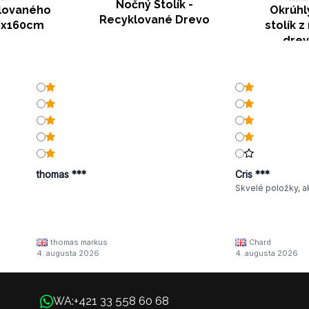
Nočný Stolík -
klovaného
Okrúhl
Recyklované Drevo
0x160cm
stolík 
drev
thomas ***
Cris ***
Skvelé položky, a
thomas markus
Chard
4. augusta 2026
4. augusta 2026
+421 33 558 60 68
WA: