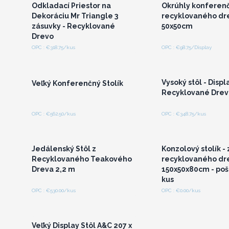
Odkladací Priestor na
Okrúhly konferenčn
Dekoráciu Mr Triangle 3
recyklovaného dr
zásuvky - Recyklované
50x50cm
Drevo
OPC : €318.75/kus
OPC : €98.75/Display
Prihláste sa alebo
Prihláste sa a
zaregistrujte sa pre
zaregistrujte s
veľkoobchodné ceny
veľkoobchodné 
Vysoký stôl - Displa
Veľký Konferenčný Stolík
Recyklované Drev
OPC : €562.50/kus
OPC : €348.75/kus
Prihláste sa alebo
Prihláste sa a
zaregistrujte sa pre
zaregistrujte s
veľkoobchodné ceny
veľkoobchodné 
Jedálenský Stôl z
Konzolový stolík - 
Recyklovaného Teakového
recyklovaného dre
Dreva 2,2 m
150x50x80cm - po
kus
OPC : €530.00/kus
OPC : €0.00/kus
Prihláste sa alebo
zaregistrujte sa pre
veľkoobchodné ceny
Veľký Display Stôl A&C 207 x