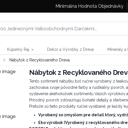
Minimálna Hodnota Objednávky
Kúpeľný Raj
Dekor a Výrobky z Dreva
Minerály a
Nábytok z Recyklovaného Dreva
Nábytok z Recyklovaného Drev
Tento sortiment nábytku bol ručne vyrobený z teakové
zachováva svoje pôvodné farby a rustikálny povrch, 
vystavenie akéhokoľvek sortimentu Vašich výrobkov 
Prírodný povrch zdôrazňujú bohaté detaily a sfarbeni
Pretože sú tieto produkty ručne vyrábané, je každý k
Vyrobený so zmyslom pre detail ktorý, vydrž
Eko výrobok (Vyrobený z recyklovaného drev