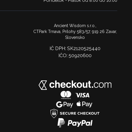
Pondelok - Piatok od 8:00 do 16:00
Ancient Wisdom s.r.o.,
CTPark Trnava, Prílohy 583/57, 919 26 Zavar,
Slovensko
IČ DPH: SK2120525440
IČO: 50920600