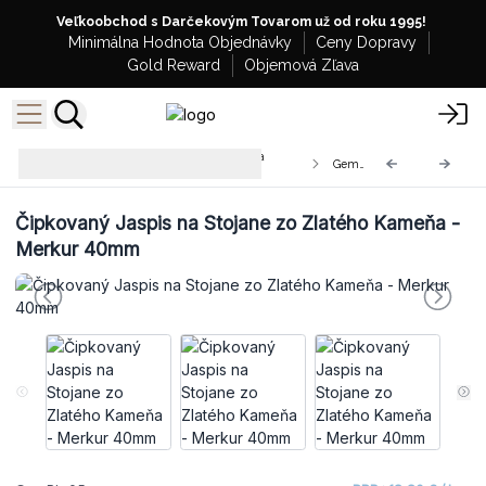
Veľkoobchod s Darčekovým Tovarom už od roku 1995!
Minimálna Hodnota Objednávky
Ceny Dopravy
Gold Reward
Objemová Zľava
Planéty zo Vzácnych Kameňov na
GemPL-05
Stojane zo Zlatého Avanturínu
Čipkovaný Jaspis na Stojane zo Zlatého Kameňa -
Merkur 40mm