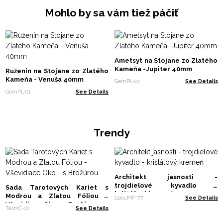
Mohlo by sa vám tiež páčiť
Ametsyt na Stojane zo Zlatého
Kameňa -Jupiter 40mm
Ruženín na Stojane zo Zlatého
Kameňa - Venuša 40mm
GemPL-02
See Details
GemPL-01
See Details
Trendy
Architekt jasnosti -
trojdielové kyvadlo -
Sada Tarotových Kariet s
krištáľový kremeň
Modrou a Zlatou Fóliou -
SpecMP-77
See Details
Vševidiace Oko - s Brožúrou
TarotC-10
See Details