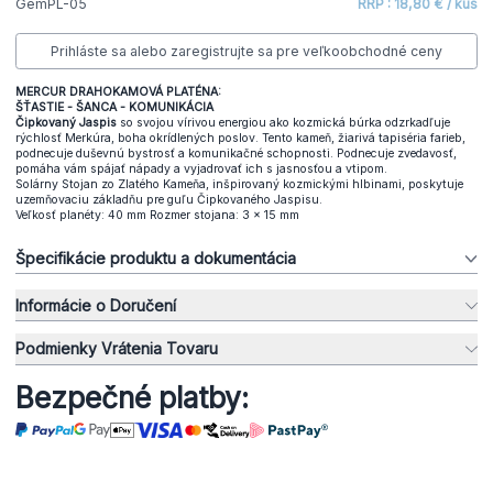
GemPL-05
RRP : 18,80 € / kus
Prihláste sa alebo zaregistrujte sa pre veľkoobchodné ceny
MERCUR DRAHOKAMOVÁ PLATÉNA:
ŠŤASTIE - ŠANCA - KOMUNIKÁCIA
Čipkovaný Jaspis
so svojou vírivou energiou ako kozmická búrka odzrkadľuje
rýchlosť Merkúra, boha okrídlených poslov. Tento kameň, žiarivá tapiséria farieb,
podnecuje duševnú bystrosť a komunikačné schopnosti. Podnecuje zvedavosť,
pomáha vám spájať nápady a vyjadrovať ich s jasnosťou a vtipom.
Solárny Stojan zo Zlatého Kameňa, inšpirovaný kozmickými hlbinami, poskytuje
uzemňovaciu základňu pre guľu Čipkovaného Jaspisu.
Veľkosť planéty: 40 mm Rozmer stojana: 3 x 15 mm
Špecifikácie produktu a dokumentácia
Informácie o Doručení
Podmienky Vrátenia Tovaru
Bezpečné platby: