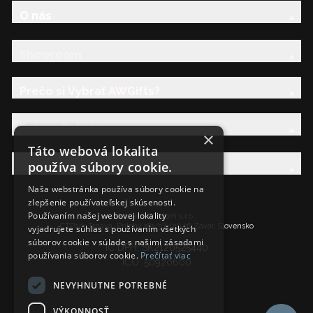
O nás
Showroom
Prečo si Vybrať AWGifts?
Právna Sekcia
×
Táto webová lokalita
používa súbory cookie.
AW Rodina
Naša webstránka používa súbory cookie na
zlepšenie používateľskej skúsenosti.
Používaním našej webovej lokality
Ancient Wisdom s.r.o.,
CTPark Trnava, Prílohy 583/57, 919 26 Zavar, Slovensko
vyjadrujete súhlas s používaním všetkých
súborov cookie v súlade s našimi zásadami
IČ DPH: SK2120525440
používania súborov cookie.
Prečítať viac
IČO: 50920600
NEVYHNUTNE POTREBNÉ
VÝKONNOSŤ