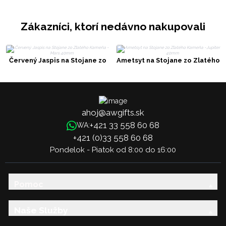
Zákazníci, ktorí nedávno nakupovali
Červený Jaspis na Stojane zo
Ametsyt na Stojane zo Zlatého
Zlatého Kameňa - Mars 40mm
Kameňa -Jupiter 40mm
ahoj@awgifts.sk
+421 33 558 60 68
WA:
+421 (0)33 558 60 68
Pondelok - Piatok od 8:00 do 16:00
Pomoc
Naše Služby