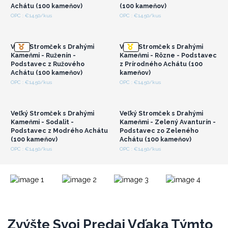
Achátu (100 kameňov)
(100 kameňov)
Preskúmajte našu kolekciu Stromčekov zo Vzácnych Kameňov
Prihláste sa alebo
Prihláste sa alebo
OPC : €14.50/kus
OPC : €14.50/kus
ešte dnes a nechajte energie tých najvyberanejších prírodných
zaregistrujte sa pre
zaregistrujte sa pre
veľkoobchodné ceny
veľkoobchodné ceny
drahokamov priniesť do vášho sveta rovnováhu, lásku a pokoj.
Veľký Stromček s Drahými
Veľký Stromček s Drahými
Kameňmi - Ruženín -
Kameňmi - Rôzne - Podstavec
Podstavec z Ružového
z Prírodného Achátu (100
Achátu (100 kameňov)
kameňov)
Prihláste sa alebo
Prihláste sa alebo
OPC : €14.50/kus
OPC : €14.50/kus
zaregistrujte sa pre
zaregistrujte sa pre
veľkoobchodné ceny
veľkoobchodné ceny
Veľký Stromček s Drahými
Veľký Stromček s Drahými
Kameňmi - Sodalit -
Kameňmi - Zelený Avanturín -
Podstavec z Modrého Achátu
Podstavec zo Zeleného
(100 kameňov)
Achátu (100 kameňov)
OPC : €14.50/kus
OPC : €14.50/kus
Zvýšte Svoj Predaj Vďaka Týmto