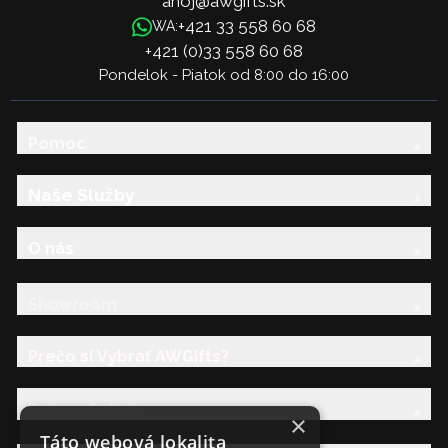
ahoj@awgifts.sk
+421 33 558 60 68
WA:
+421 (0)33 558 60 68
Pondelok - Piatok od 8:00 do 16:00
Pomoc
Naše Služby
O nás
Showroom
Prečo si Vybrať AWGifts?
Právna Sekcia
×
Táto webová lokalita