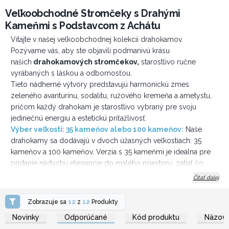
Veľkoobchodné Stromčeky s Drahými
Kameňmi s Podstavcom z Achátu
Vitajte v našej veľkoobchodnej kolekcii drahokamov.
Pozývame vás, aby ste objavili podmanivú krásu
našich
drahokamových stromčekov,
starostlivo ručne
vyrábaných s láskou a odbornosťou.
Tieto nádherné výtvory predstavujú harmonickú zmes
zeleného avanturínu, sodalitu, ružového kremeňa a ametystu,
pričom každý drahokam je starostlivo vybraný pre svoju
jedinečnú energiu a estetickú príťažlivosť.
Výber veľkostí:
35 kameňov alebo 100 kameňov:
Naše
drahokamy sa dodávajú v dvoch úžasných veľkostiach: 35
kameňov a 100 kameňov. Verzia s 35 kameňmi je ideálna pre
pridanie nádychu elegancie do malého priestoru, zatiaľ čo
strom so 100 kameňmi tvorí veľkolepý stred vo väčších
Čítať ďalej
priestoroch. Nech už si vyberiete ktorúkoľvek, budete
uchvátení zložitým remeselným spracovaním a pulzujúcou
Zobrazuje sa
12
z
12
Produkty
Prihláste sa alebo
Prihláste sa alebo
energiou, ktorú vyžarujú.
zaregistrujte sa pre
zaregistrujte sa pre
Novinky
Odporúčané
Kód produktu
Názov 
veľkoobchodné ceny
veľkoobchodné ceny
Základňa vytvorená z achátu:
Na dokončenie tohto