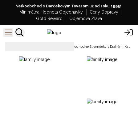
Veľkoobchod s Darčekovým Tovarom už od roku 1995!
Minimálna Hodnota Objednávky
Ceny Dopravy
Gold Reward
Objemová Zľava
Drahokamové
Veľkoobchodné Stromčeky s Drahými Kameňmi s Podstavcom z Achátu
stromy