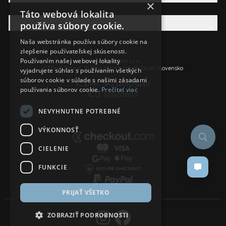
×
Táto webová lokalita
používa súbory cookie.
AW Rodina
Naša webstránka používa súbory cookie na
zlepšenie používateľskej skúsenosti.
Používaním našej webovej lokality
Ancient Wisdom s.r.o.,
CTPark Trnava, Prílohy 583/57, 919 26 Zavar, Slovensko
vyjadrujete súhlas s používaním všetkých
súborov cookie v súlade s našimi zásadami
IČ DPH: SK2120525440
používania súborov cookie.
Prečítať viac
IČO: 50920600
NEVYHNUTNE POTREBNÉ
VÝKONNOSŤ
CIELENIE
FUNKCIE
PRIJAŤ VŠETKO
ZOBRAZIŤ PODROBNOSTI