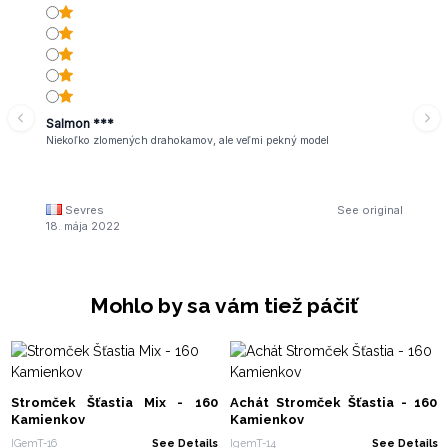
Salmon ***
Niekoľko zlomených drahokamov, ale veľmi pekný model
Sevres
See original
18. mája 2022
Mohlo by sa vám tiež páčiť
Stromček Šťastia Mix - 160
Achát Stromček Šťastia - 160
Kamienkov
Kamienkov
IGemT-16
See Details
IgemT-14
See Details