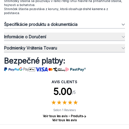
Stromčeky šťastia sa používajú v rámci feng-shui hlavne na pritiahnutie šťastia,
hojnosti a bohatstva.
Stromček šťastia pozostáva z koruny, ktorá obsahuje drahé kamene a z
podstavca.
Špecifikácie produktu a dokumentácia
Informácie o Doručení
Podmienky Vrátenia Tovaru
Bezpečné platby:
AVIS CLIENTS
5.00
/5
★
★
★
★
★
★
★
★
★
★
Selon 1 Reviews
Voir tous les avis – Produits
Voir tous les avis