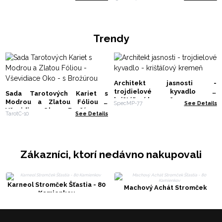
Trendy
Architekt jasnosti -
trojdielové kyvadlo -
Sada Tarotových Kariet s
krištáľový kremeň
Modrou a Zlatou Fóliou -
SpecMP-77
See Details
Vševidiace Oko - s Brožúrou
TarotC-10
See Details
Zákazníci, ktorí nedávno nakupovali
Karneol Stromček Šťastia - 80
Machový Achát Stromček
Kamienkov
Šťastia - 80 Kamienkov