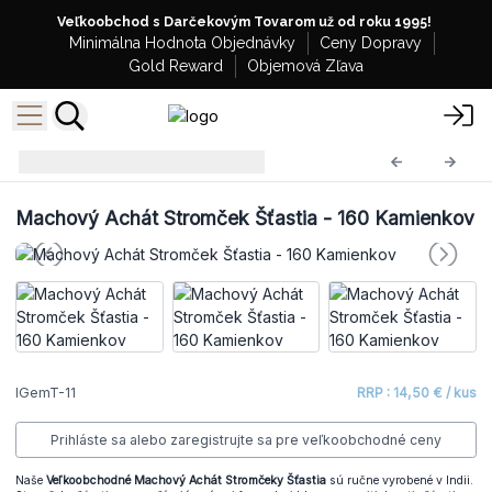
Veľkoobchod s Darčekovým Tovarom už od roku 1995!
Minimálna Hodnota Objednávky
Ceny Dopravy
Gold Reward
Objemová Zľava
Stromčeky Šťastia
IGemT-11
Machový Achát Stromček Šťastia - 160 Kamienkov
IGemT-11
RRP : 14,50 € / kus
Prihláste sa alebo zaregistrujte sa pre veľkoobchodné ceny
Naše
Veľkoobchodné Machový Achát Stromčeky Šťastia
sú ručne vyrobené v Indii.