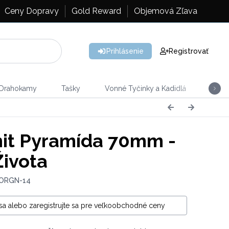
Ceny Dopravy
Gold Reward
Objemová Zľava
Prihlásenie
Registrovať
 Drahokamy
Tašky
Vonné Tyčinky a Kadidlá
Vône
it Pyramída 70mm -
Života
 ORGN-14
 sa alebo zaregistrujte sa pre veľkoobchodné ceny