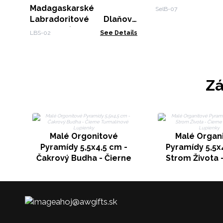
Madagaskarské
SelB-07
Labradoritové Dlaňové
Kamene (približne 17-40g
LBS-02
See Details
35-50mm)
Zá
Malé Orgonitové
Malé Organ
Pyramídy 5,5x4,5 cm -
Pyramídy 5,5x
Čakrový Budha - Čierne
Strom Života 
Turmalínové Lupienky
Turmalínové L
ahoj@awgifts.sk