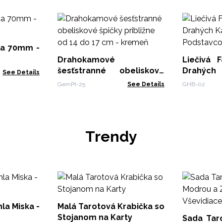
da 70mm -
Drahokamové
Liečivá 
šesťstranné obeliskové
Drahýc
See Details
špičky približne od 14 do
Podstavc
GemPt-25
See Details
GHB-02
17 cm - kremeň
Trendy
la Miska -
Malá Tarotová Krabička so
Stojanom na Karty
Sada Tar