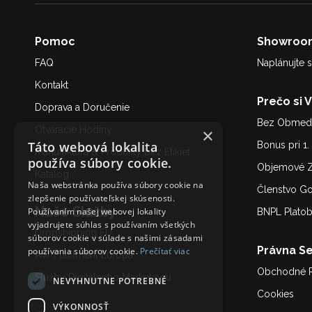
Pomoc
Showroo
FAQ
Naplánujte s
Kontakt
Prečo si 
Doprava a Doručenie
Bez Obmedz
Otváracie Hodiny
×
Táto webová lokalita
Bonus pri 1
Manufaktúra & Produkty bez Etikiet
používa súbory cookie.
Objemové Z
Katalóg
Naša webstránka používa súbory cookie na
Členstvo G
zlepšenie používateľskej skúsenosti.
Naše Služby
Používaním našej webovej lokality
BNPL Plato
vyjadrujete súhlas s používaním všetkých
Dropshipping EU
súborov cookie v súlade s našimi zásadami
Právna Se
používania súborov cookie.
Prečítať viac
AW Fulfilment Európa
Obchodné 
Služby Digitálneho Marketing
u
NEVYHNUTNE POTREBNÉ
Cookies
VÝKONNOSŤ