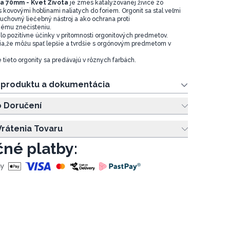
a 70mm - Kvet Života
je zmes katalyzovanej živice zo
 kovovými hoblinami naliatych do foriem. Orgonit sa stal veľmi
chovný liečebný nástroj a ako ochrana proti
ému znečisteniu.
mlo pozitívne účinky v prítomnosti orgonitových predmetov.
rdia,že môžu spať lepšie a tvrdšie s orgónovým predmetom v
tieto orgonity sa predávajú v rôznych farbách.
e produktu a dokumentácia
o Doručení
rátenia Tovaru
né platby: