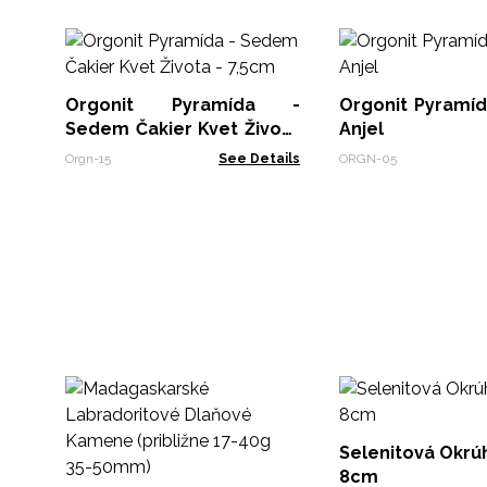
Orgonit Pyramída -
Orgonit Pyramí
Sedem Čakier Kvet Života
Anjel
- 7,5cm
Orgn-15
See Details
ORGN-05
Selenitová Okrúh
8cm