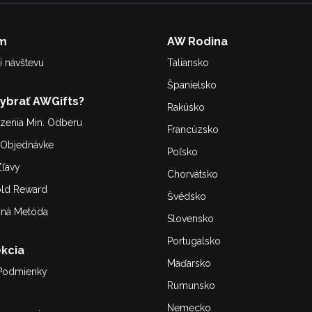
m
AW Rodina
i návštevu
Taliansko
Španielsko
Vybrať AWGifts?
Rakúsko
enia Min. Odberu
Francúzsko
. Objednávke
Poľsko
ľavy
Chorvátsko
old Reward
Švédsko
bná Metóda
Slovensko
Portugalsko
kcia
Maďarsko
Podmienky
Rumunsko
Nemecko