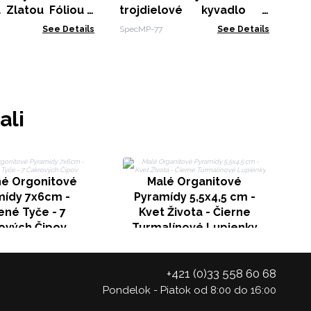
 Zlatou Fóliou -
trojdielové kyvadlo -
iace Oko - s
krištáľový kremeň
See Details
SpecMP-77
See Details
ali
né Orgonitové
Malé Organitové
mídy 7x6cm -
Pyramídy 5,5x4,5 cm -
né Tyče - 7
Kvet Života - Čierne
ových Čipov
Turmalínové Lupienky
+421 (0)33 558 60 68
Pondelok - Piatok od 8:00 do 16:00