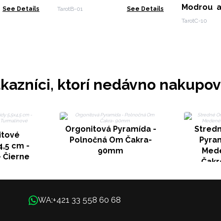
Modrou a
See Details
TarotB-01
See Details
Vševid
TarotC-10
Brožúrou
kazníci, ktorí nedávno nakupov
Orgonitová Pyramída -
Stred
itové
Polnočná Om Čakra-
Pyra
4,5 cm -
90mm
Mede
- Čierne
Čakr
upienky
+421 33 558 60 68
WA: