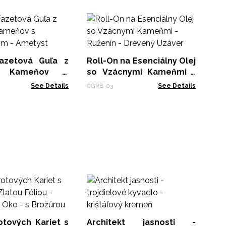
Ti
Bu
TTB
Fazetová Guľa z
Roll-On na Esenciálny Olej
h Kameňov s
so Vzácnymi Kameňmi -
om - Ametyst
Ruženín - Drevený Uzáver
See Details
CGRB-03
See Details
Sa
Ta
Ča
Taro
br
otových Kariet s
Architekt jasnosti -