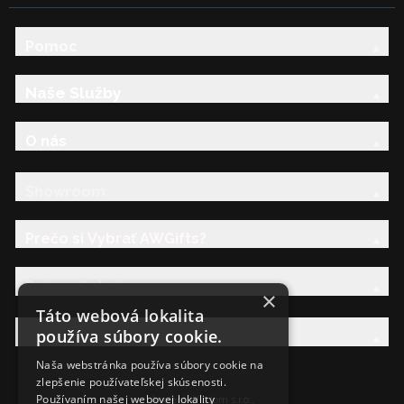
Pomoc
Naše Služby
O nás
Showroom
Prečo si Vybrať AWGifts?
Právna Sekcia
×
Táto webová lokalita
používa súbory cookie.
AW Rodina
Naša webstránka používa súbory cookie na
zlepšenie používateľskej skúsenosti.
Používaním našej webovej lokality
Ancient Wisdom s.r.o.,