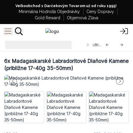
Veľkoobchod s Darčekovým Tovarom už od roku 1995!
Minimálna Hodnota Objednávky
Ceny Dopravy
Gold Reward
Objemová Zľava
Veľkoobchodné Madagaskarské
LBS-02
Labradovité Kamene
6x
Madagaskarské Labradoritové Dlaňové Kamene
(približne 17-40g 35-50mm)