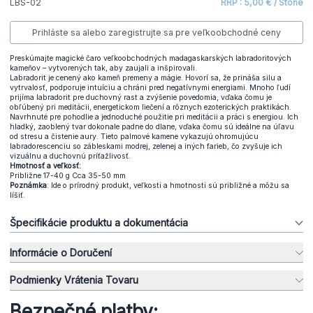
LBS-02
RRP : 5,00 € / Stone
Prihláste sa alebo zaregistrujte sa pre veľkoobchodné ceny
Preskúmajte magické čaro veľkoobchodných madagaskarských labradoritových
kameňov – vytvorených tak, aby zaujali a inšpirovali.
Labradorit je cenený ako kameň premeny a mágie. Hovorí sa, že prináša silu a
vytrvalosť, podporuje intuíciu a chráni pred negatívnymi energiami. Mnoho ľudí
prijíma labradorit pre duchovný rast a zvýšenie povedomia, vďaka čomu je
obľúbený pri meditácii, energetickom liečení a rôznych ezoterických praktikách.
Navrhnuté pre pohodlie a jednoduché použitie pri meditácii a práci s energiou. Ich
hladký, zaoblený tvar dokonale padne do dlane, vďaka čomu sú ideálne na úľavu
od stresu a čistenie aury. Tieto palmové kamene vykazujú ohromujúcu
labradorescenciu so zábleskami modrej, zelenej a iných farieb, čo zvyšuje ich
vizuálnu a duchovnú príťažlivosť.
Hmotnosť a veľkosť:
Približne 17-40 g Cca 35-50 mm
Poznámka
: Ide o prírodný produkt, veľkosti a hmotnosti sú približné a môžu sa
líšiť.
Špecifikácie produktu a dokumentácia
Informácie o Doručení
Podmienky Vrátenia Tovaru
Bezpečné platby: