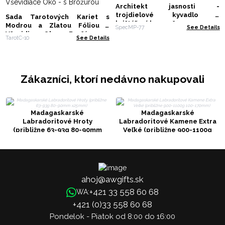
Architekt jasnosti -
trojdielové kyvadlo -
Sada Tarotových Kariet s
krištáľový kremeň
Modrou a Zlatou Fóliou -
SpecMP-77
See Details
Vševidiace Oko - s Brožúrou
TarotC-10
See Details
Zákazníci, ktorí nedávno nakupovali
Madagaskarské
Madagaskarské
Labradoritové Hroty
Labradoritové Kamene Extra
(približne 63-93g 80-90mm
Veľké (približne 900-1100g
x25mm)
100-170mm)
ahoj@awgifts.sk
+421 33 558 60 68
WA:
+421 (0)33 558 60 68
Pondelok - Piatok od 8:00 do 16:00