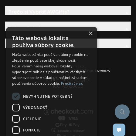
Prečo si Vybrať AWGifts?
Právna Sekcia
×
Táto webová lokalita
používa súbory cookie.
AW Rodina
Naša webstránka používa súbory cookie na
zlepšenie používateľskej skúsenosti.
Používaním našej webovej lokality
Ancient Wisdom s.r.o.,
CTPark Trnava, Prílohy 583/57, 919 26 Zavar, Slovensko
vyjadrujete súhlas s používaním všetkých
súborov cookie v súlade s našimi zásadami
IČ DPH: SK2120525440
používania súborov cookie.
Prečítať viac
IČO: 50920600
NEVYHNUTNE POTREBNÉ
VÝKONNOSŤ
CIELENIE
FUNKCIE