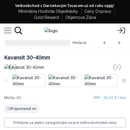
Veľkoobchod s Darčekovým Tovarom už od roku 1995!
Minimálna Hodnota Objednávky
Ceny Dopravy
Gold Reward
Objemová Zľava
Vzácne a Zriedkavé Minerály
MinSp-02
Kavansit 30-40mm
MinSp-02
RRP : 35,00 € / kus
Pripomenúť mi
Prihláste sa alebo zaregistrujte sa pre veľkoobchodné ceny