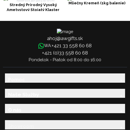
Mliečny Kremeň (1kg balenie)
Stredný Prírodný Vysoký
Ametystový Stojatý Klaster
(cca 350-450 g 7,5-10 cm)
ahoj@awgifts.sk
+421 33 558 60 68
WA:
+421 (0)33 558 60 68
Pondelok - Piatok od 8:00 do 16:00
Pomoc
Naše Služby
O nás
Showroom