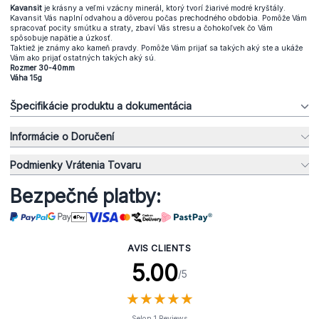
Kavansit
je krásny a veľmi vzácny minerál, ktorý tvorí žiarivé modré kryštály.
Kavansit Vás naplní odvahou a dôverou počas prechodného obdobia. Pomôže Vám
spracovať pocity smútku a straty, zbaví Vás stresu a čohokoľvek čo Vám
spôsobuje napätie a úzkosť.
Taktiež je známy ako kameň pravdy. Pomôže Vám prijať sa takých aký ste a ukáže
Vám ako prijať ostatných takých aký sú.
Rozmer 30-40mm
Váha 15g
Špecifikácie produktu a dokumentácia
Informácie o Doručení
Podmienky Vrátenia Tovaru
Bezpečné platby:
AVIS CLIENTS
5.00
/5
★
★
★
★
★
★
★
★
★
★
Selon 1 Reviews