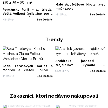
Malé Apofylitové Hroty (7-10
mm) - 100 g
Peruánsky Pyrit – 1. trieda,
Veľká Veľkosť (približne 100 –
MinSP-20
See Details
135 g, 55 – 65 mm)
MinSP-25
See Details
Trendy
Architekt jasnosti -
trojdielové kyvadlo -
Sada Tarotových Kariet s
krištáľový kremeň
Modrou a Zlatou Fóliou -
SpecMP-77
See Details
Vševidiace Oko - s Brožúrou
TarotC-10
See Details
Zákazníci, ktorí nedávno nakupovali