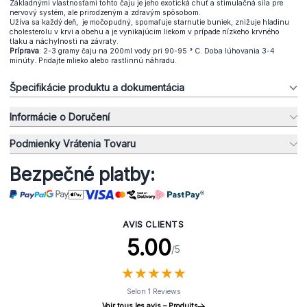
Základnými vlastnosťami tohto čaju je jeho exotická chuť a stimulačná sila pre
nervový systém, ale prirodzeným a zdravým spôsobom.
Užíva sa každý deň, je močopudný, spomaľuje starnutie buniek, znižuje hladinu
cholesterolu v krvi a obehu a je vynikajúcim liekom v prípade nízkeho krvného
tlaku a náchylnosti na závraty.
Príprava
: 2-3 gramy čaju na 200ml vody pri 90-95 ° C. Doba lúhovania 3-4
minúty. Pridajte mlieko alebo rastlinnú náhradu.
Špecifikácie produktu a dokumentácia
Informácie o Doručení
Podmienky Vrátenia Tovaru
Bezpečné platby:
AVIS CLIENTS
5.00
/5
★
★
★
★
★
★
★
★
★
★
Selon 1 Reviews
Voir tous les avis – Produits