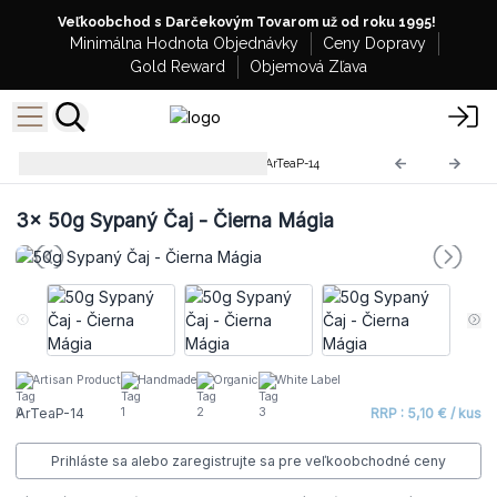
Veľkoobchod s Darčekovým Tovarom už od roku 1995!
Minimálna Hodnota Objednávky
Ceny Dopravy
Gold Reward
Objemová Zľava
Zmesi Sypaných Čajov 50g
ArTeaP-14
3x
50g Sypaný Čaj - Čierna Mágia
Artisan Product
Handmade
Organic
White Label
ArTeaP-14
RRP : 5,10 € / kus
Prihláste sa alebo zaregistrujte sa pre veľkoobchodné ceny