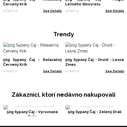
Červený Krík
Letného Slnovratu
ArTeaP-02
See Details
ArTeaP-13
See Details
Trendy
50g Sypaný Čaj - Relaxačný
50g Sypaný Čaj - Druid - Lesná
Červený Krík
Zmes
ArTeaP-02
See Details
ArTeaP-01
See Details
Zákazníci, ktorí nedávno nakupovali
50g Sypaný Čaj - Vyrovnaná
50g Sypaný Čaj - Zelený Drak
Duša