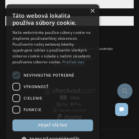
Právna Sekcia
×
Táto webová lokalita
používa súbory cookie.
AW Rodina
Naša webstránka používa súbory cookie na
zlepšenie používateľskej skúsenosti.
Používaním našej webovej lokality
Ancient Wisdom s.r.o.,
CTPark Trnava, Prílohy 583/57, 919 26 Zavar, Slovensko
vyjadrujete súhlas s používaním všetkých
súborov cookie v súlade s našimi zásadami
IČ DPH: SK2120525440
používania súborov cookie.
Prečítať viac
IČO: 50920600
NEVYHNUTNE POTREBNÉ
VÝKONNOSŤ
CIELENIE
FUNKCIE
PRIJAŤ VŠETKO