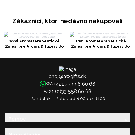
Zákazníci, ktorí nedávno nakupovali
10ml Aromaterapeutické
10ml Aromaterapeutické
Zmesi pre Aroma Difuzéry do
Zmesi pre Aroma Difuzéry do
Auta - Dlhá Cesta
Auta - Sústreď sa a Šoféruj
ahoj@awgifts.sk
+421 33 558 60 68
WA:
+421 (0)33 558 60 68
Pondelok - Piatok od 8:00 do 16:00
Pomoc
Naše Služby