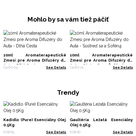
Mohlo by sa vám tiež páčiť
10ml Aromaterapeutické
10ml Aromaterapeutické
Zmesi pre Aroma Difuzéry do
Zmesi pre Aroma Difuzéry do
Auta - Dlhá Cesta
Auta - Sústreď sa a Šoféruj
CarEO-04
See Details
CarEO-01
See Details
Trendy
Kadidlo (Pure) Esenciálny Olej
Gaultéria Ležatá Esenciálny
0.5Kg
Olej 0.5Kg
EOB-65
See Details
EOB-87
See Details