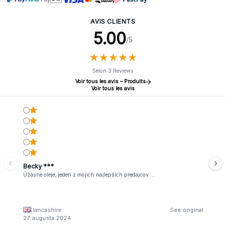
AVIS CLIENTS
5.00
/5
★
★
★
★
★
★
★
★
★
★
Selon 3 Reviews
Voir tous les avis – Produits
Voir tous les avis
Becky ***
Úžasné oleje, jeden z mojich najlepších predajcov …
lancashire
See original
27. augusta 2024