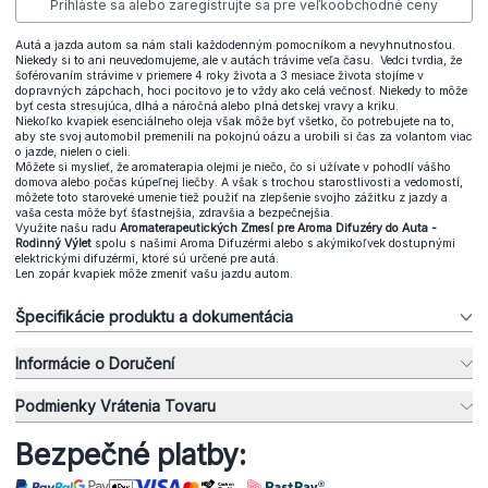
Prihláste sa alebo zaregistrujte sa pre veľkoobchodné ceny
Autá a jazda autom sa nám stali každodenným pomocníkom a nevyhnutnosťou.
Niekedy si to ani neuvedomujeme, ale v autách trávime veľa času. Vedci tvrdia, že
šoférovaním strávime v priemere 4 roky života a 3 mesiace života stojíme v
dopravných zápchach, hoci pocitovo je to vždy ako celá večnosť. Niekedy to môže
byť cesta stresujúca, dlhá a náročná alebo plná detskej vravy a kriku.
Niekoľko kvapiek esenciálneho oleja však môže byť všetko, čo potrebujete na to,
aby ste svoj automobil premenili na pokojnú oázu a urobili si čas za volantom viac
o jazde, nielen o cieli.
Môžete si myslieť, že aromaterapia olejmi je niečo, čo si užívate v pohodlí vášho
domova alebo počas kúpeľnej liečby. A však s trochou starostlivosti a vedomostí,
môžete toto staroveké umenie tiež použiť na zlepšenie svojho zážitku z jazdy a
vaša cesta môže byť šťastnejšia, zdravšia a bezpečnejšia.
Využite našu radu
Aromaterapeutických Zmesí pre Aroma Difuzéry do Auta -
Rodinný Výlet
spolu s našimi Aroma Difuzérmi alebo s akýmikoľvek dostupnými
elektrickými difuzérmi, ktoré sú určené pre autá.
Len zopár kvapiek môže zmeniť vašu jazdu autom.
Špecifikácie produktu a dokumentácia
Informácie o Doručení
Podmienky Vrátenia Tovaru
Bezpečné platby: