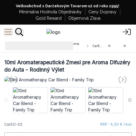
Veľkoobchod s Darčekovým Tovarom už od roku 1995!
Minimálna Hodnota Objednávky
Ceny Dopravy
Gold Reward
Objemová Zľava
Aromaterapeutické Zmesi pre Aroma
CarEO-02
Difuzéry do Auta
10ml Aromaterapeutické Zmesi pre Aroma Difuzéry
do Auta - Rodinný Výlet
CarEO-02
RRP : 4,50 € / kus