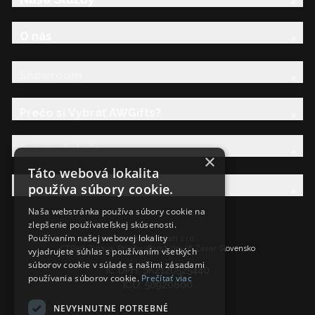
O nás
Showroom
Prečo si Vybrať AWGifts?
Právna Sekcia
×
Táto webová lokalita
používa súbory cookie.
AW Rodina
Naša webstránka používa súbory cookie na
zlepšenie používateľskej skúsenosti.
Používaním našej webovej lokality
Ancient Wisdom s.r.o.,
CTPark Trnava, Prílohy 583/57, 919 26 Zavar, Slovensko
vyjadrujete súhlas s používaním všetkých
súborov cookie v súlade s našimi zásadami
IČ DPH: SK2120525440
používania súborov cookie.
Prečítať viac
IČO: 50920600
NEVYHNUTNE POTREBNÉ