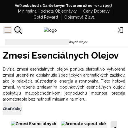
Veľkoobchod s Darčekovým Tovarom už od roku 1995!
Minimálna Hodnota Objednávky
Ceny Dopravy
Gold Reward
Objemová Zľava
Aromaterapia
Zmesi esenciálnych olejov
Zmesi Esenciálnych Olejov
Divízia zmesí esenciálnych olejov ponúka starostlivo vytvorené
zmesi určené na dosiahnutie špecifických aromatických zážitkov,
ako je relaxácia, sústredenie, energia a rovnováha. Tieto hotové
zmesi, vyrobené zmiešaním doplnkových esenciálnych olejov,
poskytujú maloobchodníkom jednoduchú možnosť predaja
aromaterapie bez nutnosti miešania na mieru.
Čítať ďalej