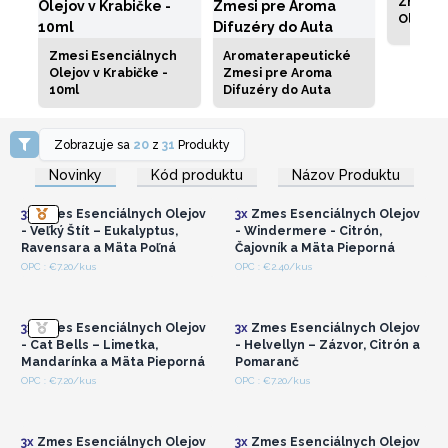
Zmes E
Olejov 
Zmesi Esenciálnych
Aromaterapeutické
Olejov v Krabičke -
Zmesi pre Aroma
10ml
Difuzéry do Auta
Zobrazuje sa
20
z
31
Produkty
Prihláste sa alebo
Prihláste sa alebo
zaregistrujte sa pre
zaregistrujte sa pre
Novinky
Kód produktu
Názov Produktu
veľkoobchodné ceny
veľkoobchodné ceny
3x
Zmes Esenciálnych Olejov
3x
Zmes Esenciálnych Olejov
- Veľký Štít – Eukalyptus,
- Windermere - Citrón,
Ravensara a Mäta Poľná
Čajovník a Mäta Pieporná
Prihláste sa alebo
Prihláste sa alebo
OPC : €7.20/kus
OPC : €2.40/kus
zaregistrujte sa pre
zaregistrujte sa pre
veľkoobchodné ceny
veľkoobchodné ceny
3x
Zmes Esenciálnych Olejov
3x
Zmes Esenciálnych Olejov
- Cat Bells – Limetka,
- Helvellyn – Zázvor, Citrón a
Mandarínka a Mäta Pieporná
Pomaranč
Prihláste sa alebo
Prihláste sa alebo
OPC : €7.20/kus
OPC : €7.20/kus
zaregistrujte sa pre
zaregistrujte sa pre
veľkoobchodné ceny
veľkoobchodné ceny
3x
Zmes Esenciálnych Olejov
3x
Zmes Esenciálnych Olejov