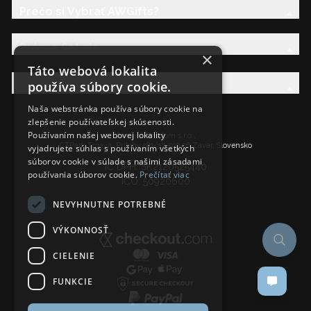
Prečo si Vybrať AWGifts?
Právna Sekcia
×
Táto webová lokalita
používa súbory cookie.
AW Rodina
Naša webstránka používa súbory cookie na
zlepšenie používateľskej skúsenosti.
Používaním našej webovej lokality
Ancient Wisdom s.r.o.,
CTPark Trnava, Prílohy 583/57, 919 26 Zavar, Slovensko
vyjadrujete súhlas s používaním všetkých
súborov cookie v súlade s našimi zásadami
IČ DPH: SK2120525440
používania súborov cookie.
Prečítať viac
IČO: 50920600
NEVYHNUTNE POTREBNÉ
VÝKONNOSŤ
CIELENIE
FUNKCIE