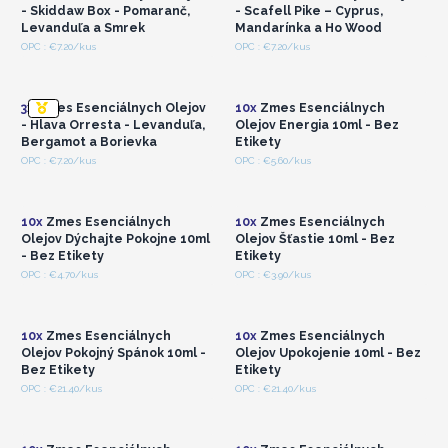
- Skiddaw Box - Pomaranč,
- Scafell Pike – Cyprus,
Levanduľa a Smrek
Mandarínka a Ho Wood
Prihláste sa alebo
Prihláste sa alebo
OPC : €7.20/kus
OPC : €7.20/kus
zaregistrujte sa pre
zaregistrujte sa pre
veľkoobchodné ceny
veľkoobchodné ceny
3x
Zmes Esenciálnych Olejov
10x
Zmes Esenciálnych
- Hlava Orresta - Levanduľa,
Olejov Energia 10ml - Bez
Bergamot a Borievka
Etikety
Prihláste sa alebo
Prihláste sa alebo
OPC : €7.20/kus
OPC : €5.60/kus
zaregistrujte sa pre
zaregistrujte sa pre
veľkoobchodné ceny
veľkoobchodné ceny
10x
Zmes Esenciálnych
10x
Zmes Esenciálnych
Olejov Dýchajte Pokojne 10ml
Olejov Šťastie 10ml - Bez
- Bez Etikety
Etikety
Prihláste sa alebo
Prihláste sa alebo
OPC : €4.70/kus
OPC : €3.90/kus
zaregistrujte sa pre
zaregistrujte sa pre
veľkoobchodné ceny
veľkoobchodné ceny
10x
Zmes Esenciálnych
10x
Zmes Esenciálnych
Olejov Pokojný Spánok 10ml -
Olejov Upokojenie 10ml - Bez
Bez Etikety
Etikety
Prihláste sa alebo
Prihláste sa alebo
OPC : €21.40/kus
OPC : €21.40/kus
zaregistrujte sa pre
zaregistrujte sa pre
veľkoobchodné ceny
veľkoobchodné ceny