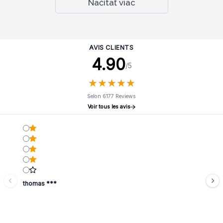
Načítať viac
AVIS CLIENTS
4.90
/5
★
★
★
★
★
★
★
★
★
★
Selon 6177 Reviews
Voir tous les avis
thomas ***