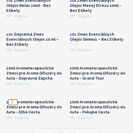
10x
Zmes Esenciálnych
10x
Zmes Esenciálnych
Olejov Relax 10ml - Bez
Olejov Menej Stresu 10ml -
Etikety
Bez Etikety
Prihláste sa alebo
Prihláste sa alebo
OPC : €2.80/kus
OPC : €5.90/kus
zaregistrujte sa pre
zaregistrujte sa pre
veľkoobchodné ceny
veľkoobchodné ceny
10x
Zmyselná Zmes
10x
Zmes Esenciálnych
Esenciálnych Olejov 10 ml –
Olejov Simmus – Bez Etikety
Bez Etikety
Prihláste sa alebo
Prihláste sa alebo
OPC : €5.35/kus
OPC : €3.60/kus
zaregistrujte sa pre
zaregistrujte sa pre
veľkoobchodné ceny
veľkoobchodné ceny
10ml Aromaterapeutické
10ml Aromaterapeutické
Zmesi pre Aroma Difuzéry do
Zmesi pre Aroma Difuzéry do
Auta - Dopravná Zápcha
Auta - Grand Tour
Prihláste sa alebo
Prihláste sa alebo
OPC : €4.50/kus
OPC : €4.50/kus
zaregistrujte sa pre
zaregistrujte sa pre
veľkoobchodné ceny
veľkoobchodné ceny
10ml Aromaterapeutické
10ml Aromaterapeutické
Zmesi pre Aroma Difuzéry do
Zmesi pre Aroma Difuzéry do
Auta - Dlhá Cesta
Auta - Pokojná Cesta
OPC : €4.50/kus
OPC : €4.50/kus