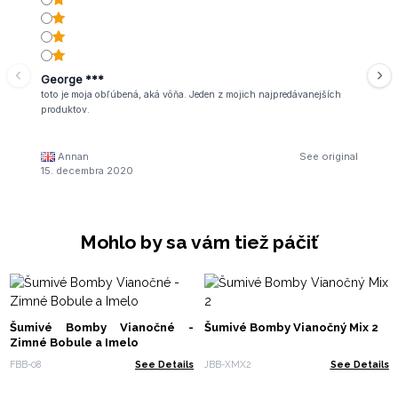
George ***
toto je moja obľúbená, aká vôňa. Jeden z mojich najpredávanejších
produktov.
Annan
See original
15. decembra 2020
Mohlo by sa vám tiež páčiť
Šumivé Bomby Vianočné -
Šumivé Bomby Vianočný Mix 2
Zimné Bobule a Imelo
FBB-08
See Details
JBB-XMX2
See Details