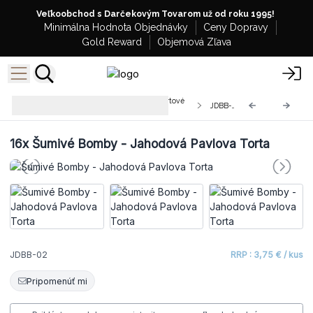
Veľkoobchod s Darčekovým Tovarom už od roku 1995!
Minimálna Hodnota Objednávky
Ceny Dopravy
Gold Reward
Objemová Zľava
Šumivé Bomby do Kúpeľa - Dezertové
JDBB-02
180g
16x
Šumivé Bomby - Jahodová Pavlova Torta
JDBB-02
RRP : 3,75 € / kus
Pripomenúť mi