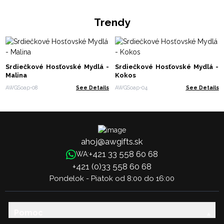
Trendy
Srdiečkové Hosťovské Mydlá -
Srdiečkové Hosťovské Mydlá -
Malina
Kokos
AWGSoap-08
See Details
AWGSoap-04
See Details
ahoj@awgifts.sk
+421 33 558 60 68
WA:
+421 (0)33 558 60 68
Pondelok - Piatok od 8:00 do 16:00
Pomoc