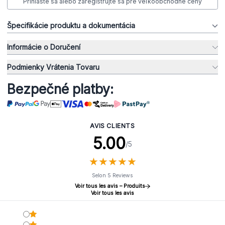
Prihláste sa alebo zaregistrujte sa pre veľkoobchodné ceny
Špecifikácie produktu a dokumentácia
Informácie o Doručení
Podmienky Vrátenia Tovaru
Bezpečné platby:
AVIS CLIENTS
5.00
/5
★
★
★
★
★
★
★
★
★
★
Selon 5 Reviews
Voir tous les avis – Produits
Voir tous les avis