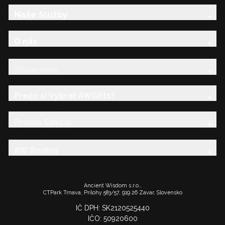
Naše Služby
O nás
Showroom
Prečo si Vybrať AWGifts?
Právna Sekcia
AW Rodina
Ancient Wisdom s.r.o.,
CTPark Trnava, Prílohy 583/57, 919 26 Zavar, Slovensko
IČ DPH: SK2120525440
IČO: 50920600