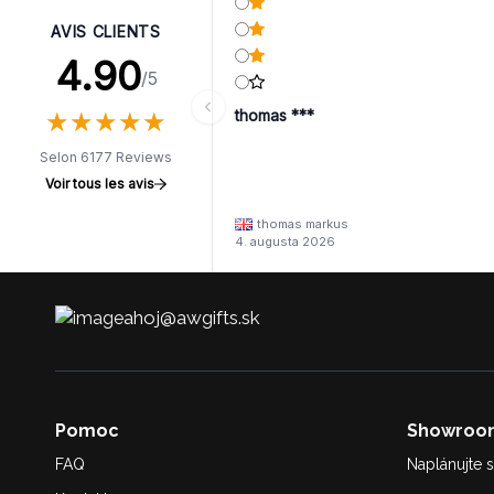
AVIS CLIENTS
4.90
/5
★
★
★
★
★
★
★
★
★
★
thomas ***
Selon 6177 Reviews
Voir tous les avis
thomas markus
4. augusta 2026
ahoj@awgifts.sk
Pomoc
Showroo
FAQ
Naplánujte s