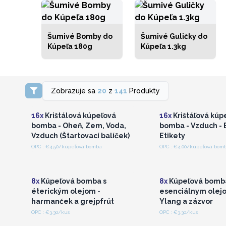
Šumivé Bomby do
Šumivé Guličky do
Kúpeľa 180g
Kúpeľa 1.3kg
Prihláste sa alebo
Prihláste sa a
Zobrazuje sa
20
z
141
Produkty
zaregistrujte sa pre
zaregistrujte s
veľkoobchodné ceny
veľkoobchodné 
16x
Krištálová kúpeľová
16x
Krištáľová kúp
bomba - Oheň, Zem, Voda,
bomba - Vzduch - 
Vzduch (Štartovací balíček)
Etikety
OPC : €4.50/kúpeľová bomba
OPC : €4.00/kúpeľová bom
Prihláste sa alebo
Prihláste sa a
zaregistrujte sa pre
zaregistrujte s
veľkoobchodné ceny
veľkoobchodné 
8x
Kúpeľová bomba s
8x
Kúpeľová bomba
éterickým olejom -
esenciálnym olejo
harmanček a grejpfrút
Ylang a zázvor
OPC : €3.30/kus
OPC : €3.30/kus
Prihláste sa alebo
Prihláste sa a
zaregistrujte sa pre
zaregistrujte s