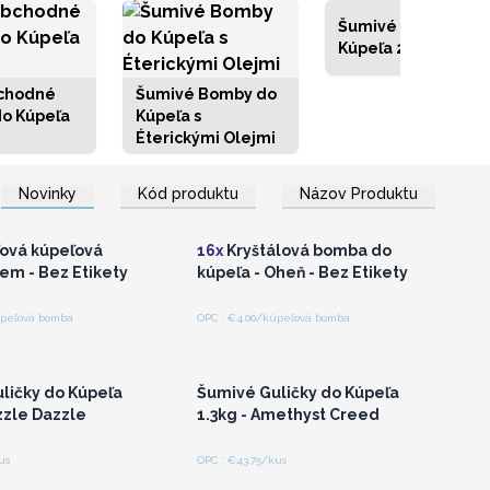
Šumivé Tablety do
Kúpeľa 200g
chodné
Šumivé Bomby do
o Kúpeľa
Kúpeľa s
Éterickými Olejmi
hláste sa alebo
Prihláste sa alebo
Novinky
Kód produktu
Názov Produktu
gistrujte sa pre
zaregistrujte sa pre
koobchodné ceny
veľkoobchodné ceny
ľová kúpeľová
16x
Kryštálová bomba do
em - Bez Etikety
kúpeľa - Oheň - Bez Etikety
úpeľová bomba
OPC : €4.00/kúpeľová bomba
hláste sa alebo
Prihláste sa alebo
gistrujte sa pre
zaregistrujte sa pre
koobchodné ceny
veľkoobchodné ceny
ličky do Kúpeľa
Šumivé Guličky do Kúpeľa
zzle Dazzle
1.3kg - Amethyst Creed
us
OPC : €43.75/kus
hláste sa alebo
Prihláste sa alebo
gistrujte sa pre
zaregistrujte sa pre