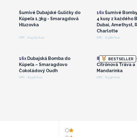
veľkoobchodné ceny
veľkoobchodné 
Šumivé Dubajské Guličky do
16x
Šumivé Bomby 
Kúpeľa 1.3kg - Smaragdová
4 kusy z každého 
Hľuzovka
Dubai, Amethyst, 
Charlotte
OPC : €43.75/kus
OPC : €3.80/kus
Prihláste sa alebo
Prihláste sa a
zaregistrujte sa pre
zaregistrujte s
veľkoobchodné ceny
veľkoobchodné 
16x
Dubajská Bomba do
8x
Šumivé Bomby 
BESTSELLER
Kúpeľa – Smaragdovo
Citrónová Tráva a
Čokoládový Oudh
Mandarínka
OPC : €5.50/kus
OPC : €3.30/kus