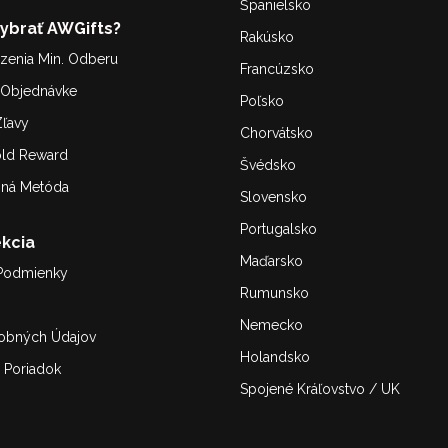
Španielsko
Vybrať AWGifts?
Rakúsko
enia Min. Odberu
Francúzsko
. Objednávke
Poľsko
ľavy
Chorvátsko
old Reward
Švédsko
bná Metóda
Slovensko
Portugalsko
kcia
Maďarsko
Podmienky
Rumunsko
Nemecko
obných Údajov
Holandsko
 Poriadok
Spojené Kráľovstvo / UK