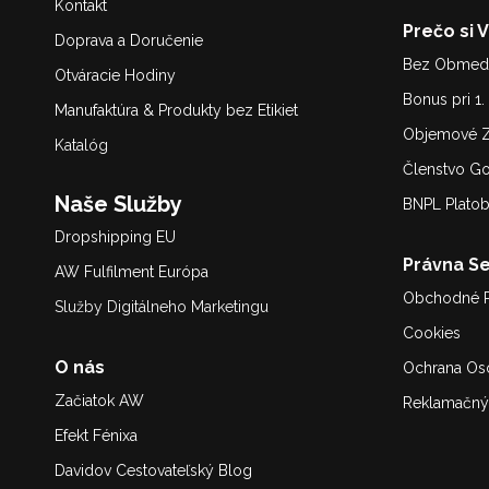
Kontakt
Prečo si 
Doprava a Doručenie
Bez Obmedz
Otváracie Hodiny
Bonus pri 1
Manufaktúra & Produkty bez Etikiet
Objemové Z
Katalóg
Členstvo G
Naše Služby
BNPL Plato
Dropshipping EU
Právna Se
AW Fulfilment Európa
Obchodné 
Služby Digitálneho Marketing
u
Cookies
O nás
Ochrana Os
Začiatok AW
Reklamačný
Efekt Fénixa
Davidov Cestovateľský Blog