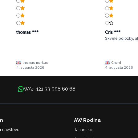
thomas ***
Cris ***
Skvelé položky, a
thomas markus
Chard
4. augusta 2026
4. augusta 2026
+421 33 558 60 68
WA:
m
AW Rodina
i návštevu
Taliansko