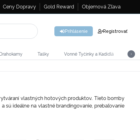
Ceny Dopravy
Gold Reward
Objemová Zľava
Prihlásenie
Registrovať
 Drahokamy
Tašky
Vonné Tyčinky a Kadidlá
Vône
 vytváraní vlastných hotových produktov. Tieto bomby
, a sú ideálne na vlastné brandingovanie, prebaľovanie