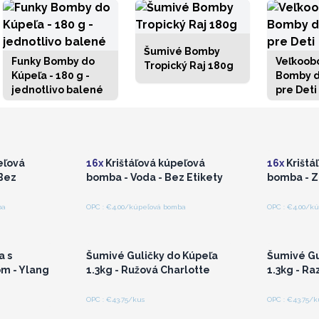
Šumivé Bomby
Funky Bomby do
Veľkoob
Tropický Raj 180g
Kúpeľa - 180 g -
Bomby d
jednotlivo balené
pre Deti
lebo
Prihláste sa alebo
Pri
a pre
zaregistrujte sa pre
zare
ceny
veľkoobchodné ceny
veľ
eľová
16x
Krištáľová kúpeľová
16x
Krištá
Bez
bomba - Voda - Bez Etikety
bomba - Z
ba
OPC : €4.00/kúpeľová bomba
OPC : €4.00/k
lebo
Prihláste sa alebo
Pri
a pre
zaregistrujte sa pre
zare
ceny
veľkoobchodné ceny
veľ
 s
Šumivé Guličky do Kúpeľa
Šumivé Gu
m - Ylang
1.3kg - Ružová Charlotte
1.3kg - Ra
OPC : €43.75/kus
OPC : €43.75/k
lebo
Prihláste sa alebo
Pri
a pre
zaregistrujte sa pre
zare