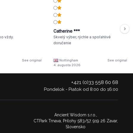
Catherine ***
ko vždy.
Skvelý výber, rýchle a spoľahlivé
doručenie
See original
Nottingham
See original
4. augusta 2026
+421 (0)33 558 60 68
Pondelok - Piatok od 8:00 do 16:00
Ancient Wisdom s.r.o.,
CTPark Trnava, Prílohy 583/57, 919 26 Zavar,
Slovensko