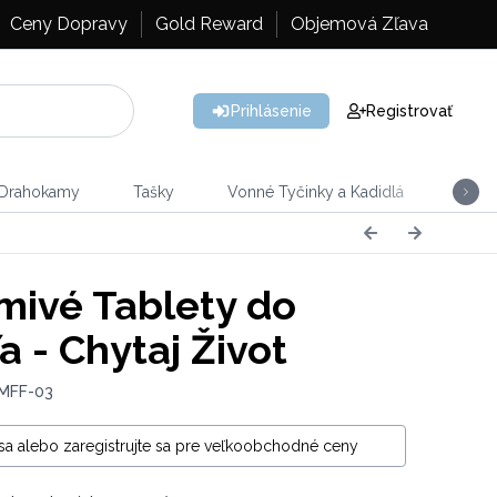
Ceny Dopravy
Gold Reward
Objemová Zľava
Prihlásenie
Registrovať
 Drahokamy
Tašky
Vonné Tyčinky a Kadidlá
Vône
ivé Tablety do
a - Chytaj Život
 MFF-03
 sa alebo zaregistrujte sa pre veľkoobchodné ceny