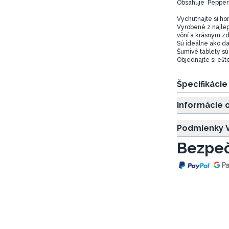
Obsahuje Pepperm
Vychutnajte si ho
Vyrobené z najlep
vôní a krásnym z
Sú ideálne ako dar
Šumivé tablety sú 
Objednajte si ešte
Špecifikáci
Informácie 
Podmienky V
Bezpeč