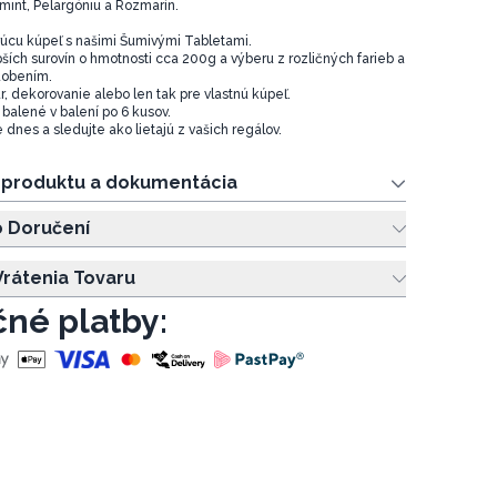
int, Pelargóniu a Rozmarín.
rúcu kúpeľ s našimi Šumivými Tabletami.
ších surovín o hmotnosti cca 200g a výberu z rozličných farieb a
dobením.
, dekorovanie alebo len tak pre vlastnú kúpeľ.
balené v balení po 6 kusov.
 dnes a sledujte ako lietajú z vašich regálov.
e produktu a dokumentácia
o Doručení
rátenia Tovaru
né platby: