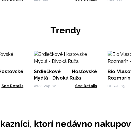
Trendy
osťovské
Srdiečkové Hosťovské
Bio Vlas
Mydlá - Divoká Ruža
See Details
AWGSoap-02
See Details
OHSUL-03
kazníci, ktorí nedávno nakupov