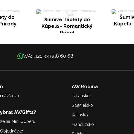
ety do
Šumiv
Šumivé Tablety do
Prírody
Kúpeľa 
Kúpeľa - Romantický
Rebel
+421 33 558 60 68
WA:
m
AW Rodina
i návštevu
Taliansko
Španielsko
Vybrať AWGifts?
Rakúsko
enia Min. Odberu
Francúzsko
. Objednávke