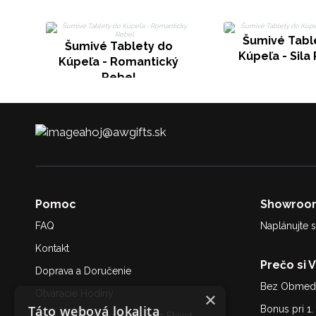
Šumivé Tabl
Šumivé Tablety do
Kúpeľa - Sila 
Kúpeľa - Romantický
Rebel
ahoj@awgifts.sk
Pomoc
Showroo
FAQ
Naplánujte s
Kontakt
Prečo si 
Doprava a Doručenie
Bez Obmedz
Otváracie Hodiny
×
Táto webová lokalita
Bonus pri 1