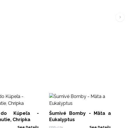
B
To
do Kúpeľa -
Šumivé Bomby - Mäta a
ABB
utie, Chrípka
Eukalyptus
See Details
EBB-07a
See Details