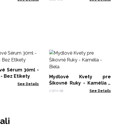
M
Ši
v
ové Sérum 30ml -
CSF
Sl
Rozmarín - Bez Etikety
Mydlové Kvety pre
Šikovné Ruky - Kamélia -
See Details
Biela
CSFH-68
See Details
ali