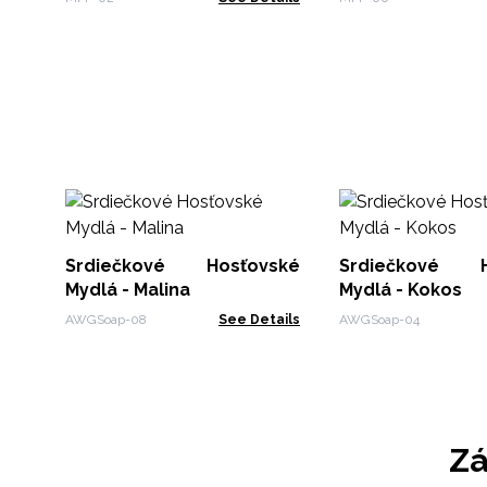
Srdiečkové Hosťovské
Srdiečkové H
Mydlá - Malina
Mydlá - Kokos
AWGSoap-08
See Details
AWGSoap-04
Zá