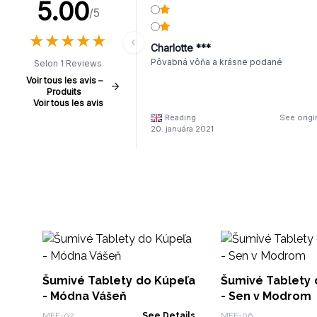
5.00
/5
★
★
★
★
★
★
★
★
★
★
Charlotte ***
Pôvabná vôňa a krásne podané
Selon 1 Reviews
Voir tous les avis –
Produits
Voir tous les avis
Reading
See origi
20. januára 2021
Šumivé Tablety do Kúpeľa
Šumivé Tablety 
- Módna Vášeň
- Sen v Modrom
MFF-02
See Details
MFF-06