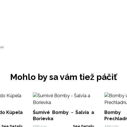
nal
Mohlo by sa vám tiež páčiť
do Kúpeľa
Šumivé Bomby - Šalvia a
Bomby 
Borievka
Prechladn
See Details
EBB-04a
See Details
ABB-06a