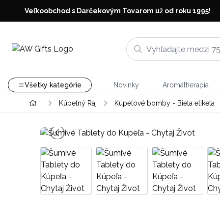
Veľkoobchod s Darčekovým Tovarom už od roku 1995!
Všetky kategórie
Novinky
Aromatherapia
Kúpeľný Raj
Kúpeľové bomby - Biela etiketa