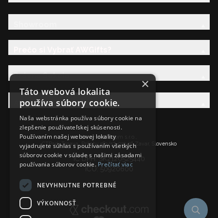
Showroom
Prečo si Vybrať AWGifts?
Právna Sekcia
×
Táto webová lokalita
používa súbory cookie.
AW Rodina
Naša webstránka používa súbory cookie na
zlepšenie používateľskej skúsenosti.
Používaním našej webovej lokality
Ancient Wisdom s.r.o.,
CTPark Trnava, Prílohy 583/57, 919 26 Zavar, Slovensko
vyjadrujete súhlas s používaním všetkých
súborov cookie v súlade s našimi zásadami
IČ DPH: SK2120525440
používania súborov cookie.
Prečítať viac
IČO: 50920600
NEVYHNUTNE POTREBNÉ
VÝKONNOSŤ