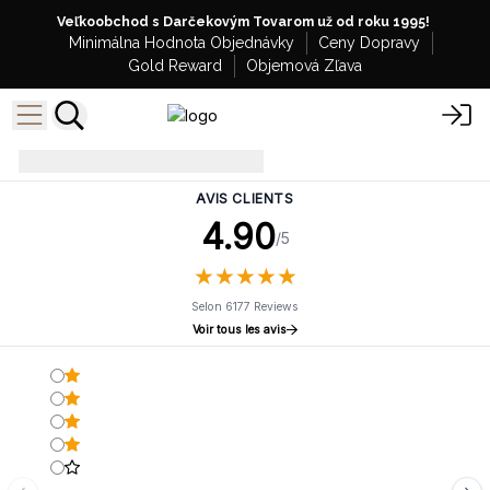
Veľkoobchod s Darčekovým Tovarom už od roku 1995!
Minimálna Hodnota Objednávky
Ceny Dopravy
Gold Reward
Objemová Zľava
Často Kladené Otázky
AVIS CLIENTS
4.90
/5
★
★
★
★
★
★
★
★
★
★
Selon 6177 Reviews
Voir tous les avis