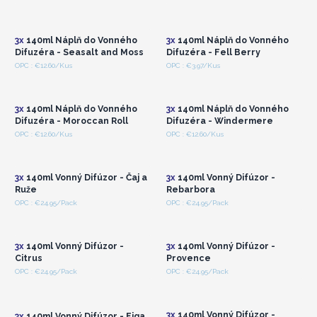
zaregistrujte sa pre
zaregistrujte sa pre
veľkoobchodné ceny
veľkoobchodné ceny
3x
140ml Náplň do Vonného
3x
140ml Náplň do Vonného
Difuzéra - Seasalt and Moss
Difuzéra - Fell Berry
Prihláste sa alebo
Prihláste sa alebo
OPC : €12.60/Kus
OPC : €3.97/Kus
zaregistrujte sa pre
zaregistrujte sa pre
veľkoobchodné ceny
veľkoobchodné ceny
3x
140ml Náplň do Vonného
3x
140ml Náplň do Vonného
Difuzéra - Moroccan Roll
Difuzéra - Windermere
Prihláste sa alebo
Prihláste sa alebo
OPC : €12.60/Kus
OPC : €12.60/Kus
zaregistrujte sa pre
zaregistrujte sa pre
veľkoobchodné ceny
veľkoobchodné ceny
3x
140ml Vonný Difúzor - Čaj a
3x
140ml Vonný Difúzor -
Ruže
Rebarbora
Prihláste sa alebo
Prihláste sa alebo
OPC : €24.95/Pack
OPC : €24.95/Pack
zaregistrujte sa pre
zaregistrujte sa pre
veľkoobchodné ceny
veľkoobchodné ceny
3x
140ml Vonný Difúzor -
3x
140ml Vonný Difúzor -
Citrus
Provence
Prihláste sa alebo
Prihláste sa alebo
OPC : €24.95/Pack
OPC : €24.95/Pack
zaregistrujte sa pre
zaregistrujte sa pre
veľkoobchodné ceny
veľkoobchodné ceny
3x
140ml Vonný Difúzor -
3x
140ml Vonný Difúzor - Figa