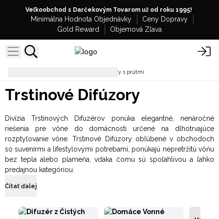
Veľkoobchod s Darčekovým Tovarom už od roku 1995!
Minimálna Hodnota Objednávky
Ceny Dopravy
Gold Reward
Objemová Zľava
Vône do Domácností
Difúzory s prútmi
Trstinové Difúzory
Divízia Trstinových Difuzérov ponúka elegantné, nenáročné
riešenia pre vône do domácnosti určené na dlhotrvajúce
rozptyľovanie vône. Trstinové Difúzory obľúbené v obchodoch
so suvenírmi a lifestylovými potrebami, ponúkajú nepretržitú vôňu
bez tepla alebo plameňa, vďaka čomu sú spoľahlivou a ľahko
predajnou kategóriou.
Čítať ďalej