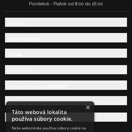
Pondelok - Piatok od 8:00 do 16:00
Pomoc
Naše Služby
O nás
Showroom
Prečo si Vybrať AWGifts?
Právna Sekcia
×
Táto webová lokalita
používa súbory cookie.
AW Rodina
Naša webstránka používa súbory cookie na