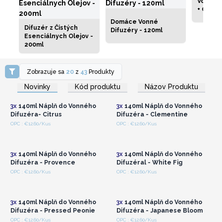
Vonné D
+ Cat
Domáce Vonné
Difuzér z Čistých
Difuzéry - 120ml
Esenciálnych Olejov -
200ml
Zobrazuje sa
20
z
43
Produkty
Prihláste sa alebo
Prihláste sa alebo
zaregistrujte sa pre
zaregistrujte sa pre
Novinky
Kód produktu
Názov Produktu
veľkoobchodné ceny
veľkoobchodné ceny
3x
140ml Náplň do Vonného
3x
140ml Náplň do Vonného
Difuzéra- Citrus
Difuzéra - Clementine
Prihláste sa alebo
Prihláste sa alebo
OPC : €12.60/Kus
OPC : €12.60/Kus
zaregistrujte sa pre
zaregistrujte sa pre
veľkoobchodné ceny
veľkoobchodné ceny
3x
140ml Náplň do Vonného
3x
140ml Náplň do Vonného
Difuzéra - Provence
Difuzéral - White Fig
Prihláste sa alebo
Prihláste sa alebo
OPC : €12.60/Kus
OPC : €12.60/Kus
zaregistrujte sa pre
zaregistrujte sa pre
veľkoobchodné ceny
veľkoobchodné ceny
3x
140ml Náplň do Vonného
3x
140ml Náplň do Vonného
Difuzéra - Pressed Peonie
Difuzéra - Japanese Bloom
Prihláste sa alebo
Prihláste sa alebo
OPC : €12.60/Kus
OPC : €12.60/Kus