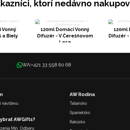
kazníci, ktorí nedávno nakupov
 Vonný
120ml Domáci Vonný
120ml 
 a Biely
Difuzér - V Čerešňovom
Difuzér -
Lese
+421 33 558 60 68
WA:
m
AW Rodina
i návštevu
Taliansko
Španielsko
Vybrať AWGifts?
Rakúsko
enia Min. Odberu