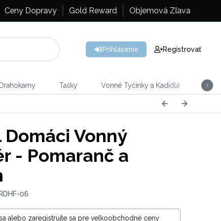
Ceny Dopravy
Gold Reward
Objemová Zľava
Prihlásenie
Registrovať
 Drahokamy
Tašky
Vonné Tyčinky a Kadidlá
Vône
 Domáci Vonný
ér - Pomaranč a
n
 RDHF-06
 sa alebo zaregistrujte sa pre veľkoobchodné ceny