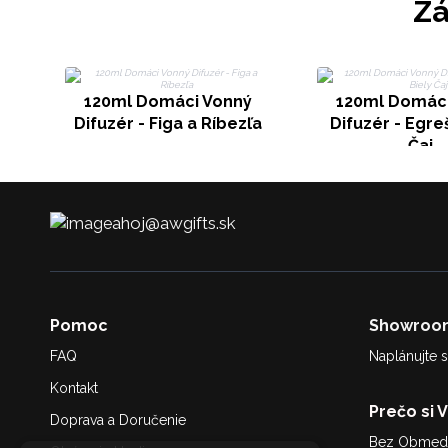
Zá
120ml Domáci Vonný
120ml Domáci
Difuzér - Figa a Ríbezľa
Difuzér - Egreš
Čaj
ahoj@awgifts.sk
Pomoc
Showroo
FAQ
Naplánujte s
Kontakt
Prečo si 
Doprava a Doručenie
Bez Obmedz