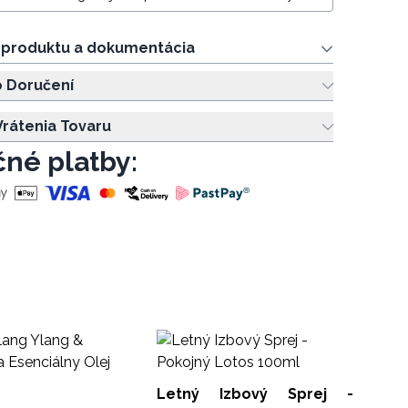
e produktu a dokumentácia
o Doručení
rátenia Tovaru
né platby:
Letný Izbový Sprej -
1