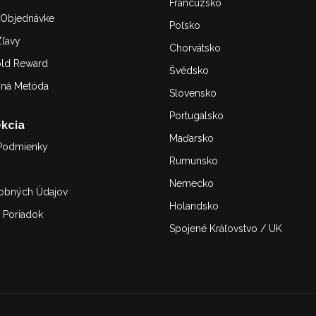
Francúzsko
. Objednávke
Poľsko
ľavy
Chorvátsko
old Reward
Švédsko
bná Metóda
Slovensko
Portugalsko
kcia
Maďarsko
Podmienky
Rumunsko
Nemecko
obných Údajov
Holandsko
 Poriadok
Spojené Kráľovstvo / UK