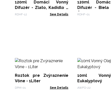
120ml Domáci Vonný
120ml Domác
Difuzér - Zlato, Kadidlo a
Difuzér - Biela Jahoda a
Myrha
Černica
RDHF-12
See Details
RDHF-01
Roztok pre Zvýraznenie
10ml Vonn
Vône - 1Liter
Eukalyptový
DPM-01
See Details
AWFO-22