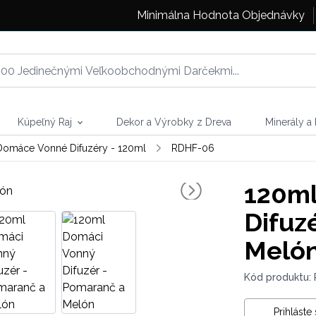
Minimálna Hodnota Objednávky
Kúpeľný Raj
Dekor a Výrobky z Dreva
Minerály a
Domáce Vonné Difuzéry - 120ml
RDHF-06
120ml
Difuz
Meló
Kód produktu:
Prihláste