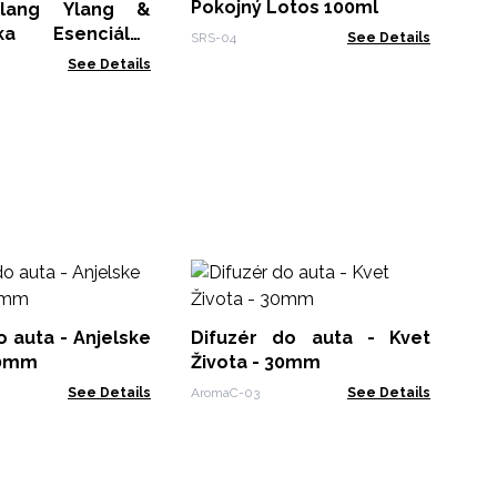
Pokojný Lotos 100ml
Eu
lang Ylang &
nka Esenciálny
SRS-04
See Details
AWF
zér
See Details
Vo
10
o auta - Anjelske
Difuzér do auta - Kvet
ZFO
30mm
Života - 30mm
See Details
AromaC-03
See Details