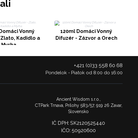
ali
D
Domáci Vonný
120ml Domáci Vonný
 Zlato, Kadidlo a
Difuzér - Zázvor a Orech
Myrha
+421 (0)33 558 60 68
Pondelok - Piatok od 8:00 do 16:00
Ancient Wisdom s.r.o.,
CTPark Trnava, Prílohy 583/57, 919 26 Zavar,
Slovensko
IČ DPH: SK2120525440
IČO: 50920600