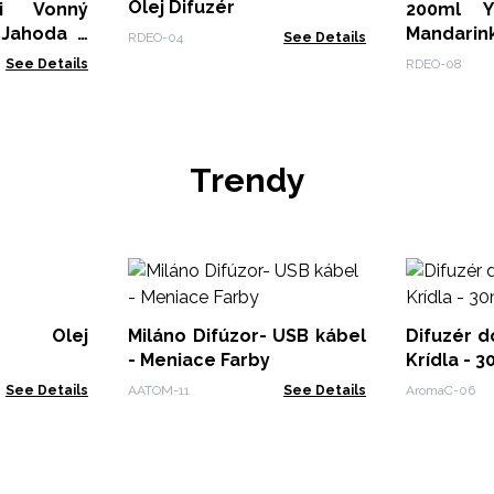
Olej Difuzér
i Vonný
200ml Y
Mandari
RDEO-04
See Details
Olej Difu
See Details
RDEO-08
Trendy
ý Olej
Miláno Difúzor- USB kábel
Difuzér d
- Meniace Farby
Krídla - 
See Details
AATOM-11
See Details
AromaC-06