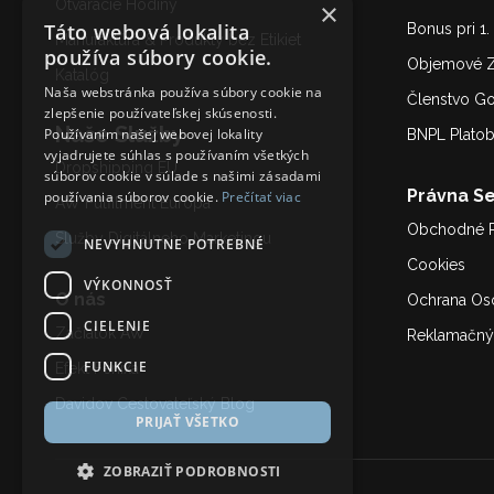
Otváracie Hodiny
×
Táto webová lokalita
Bonus pri 1
Manufaktúra & Produkty bez Etikiet
používa súbory cookie.
Objemové Z
Katalóg
Naša webstránka používa súbory cookie na
Členstvo G
zlepšenie používateľskej skúsenosti.
Naše Služby
Používaním našej webovej lokality
BNPL Plato
vyjadrujete súhlas s používaním všetkých
Dropshipping EU
súborov cookie v súlade s našimi zásadami
Právna Se
používania súborov cookie.
Prečítať viac
AW Fulfilment Európa
Obchodné 
Služby Digitálneho Marketing
u
NEVYHNUTNE POTREBNÉ
Cookies
VÝKONNOSŤ
O nás
Ochrana Os
CIELENIE
Začiatok AW
Reklamačný
FUNKCIE
Efekt Fénixa
Davidov Cestovateľský Blog
PRIJAŤ VŠETKO
ZOBRAZIŤ PODROBNOSTI