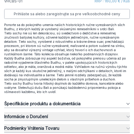
VHCBS-01
RRP : 160,00 € / Kus
Prihláste sa alebo zaregistrujte sa pre veľkoobchodné ceny
Ponorte sa do pokojného umenia našich historických ručne vyrezávaných sôch
Budhu, z ktorých každý je vyrobený skúsenými remeselníkmi v srdci Bali.
Tieto sochy nie sú len dekoráciou; sú svedectvom o dedičstve a remeselnej
zručnosti balijskej kultúry, oživené každým jedinečným, ručne vyrezávaným
detailom. Tieto sochy, vyrobené z robustného a krásne dreva suar, prechádzajú
procesom, pri ktorom sú ručne vyrezávané, maľované a potom sušené na slnku,
aby sa dosiahol výrazný vintage vzhľad, ktorý hovorí o ich duchovnosti a
rustikálnom šarme. Táto kolekcia obsahuje niekoľko podmanivých dizajnov.
Každý Budha zobrazuje iný aspekt božstva, od pokojného prenosu učenia až po
radostné vyjadrenie šťastného Budhu, v palete upokojujúcich historických
odtieňov, ako je mäta, oranžová a modrá mäta. Vzhľadom na ručnú výrobu týchto
sôch je každý kus skutočne jedinečný, s malými odchýlkami v detailoch, ktoré im
dodávajú na individualite a šarme. Tieto jemné rozdiely zabezpečujú, že každá
socha je zmysluplným umeleckým dielom s vlastným príbehom a duchom.
Tieto sochy Budhu tvoria hlboký doplnok do každého domova, kancelárie alebo
svätyne. Stelesňujú dušu Bali a ponúkajú každodennú pripomienku pokoja a
všímavosti každému, kto ich uvidí.
Špecifikácie produktu a dokumentácia
Informácie o Doručení
Podmienky Vrátenia Tovaru