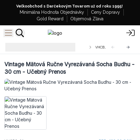
Veľkoobchod s Darčekovým Tovarom už od roku 1995!
Minimálna Hodnota Objednávky
Ceny Dopravy
Gold Reward
Objemová Zľava
Veľkoobchodné Vintage Ručne
VHCBS-01
Vyrezávané Sochy Budhov
Vintage Mätová Ručne Vyrezávaná Socha Budhu -
30 cm - Učebný Prenos