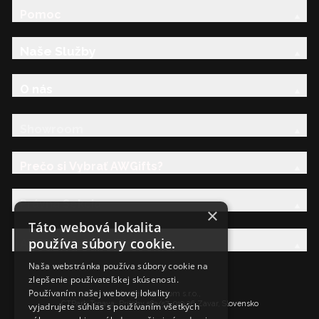
Pomoc
Naše Služby
O nás
Showroom
Prečo si Vybrať AWGifts?
Právna Sekcia
×
Táto webová lokalita
používa súbory cookie.
AW Rodina
Naša webstránka používa súbory cookie na
zlepšenie používateľskej skúsenosti.
Používaním našej webovej lokality
Ancient Wisdom s.r.o.,
CTPark Trnava, Prílohy 583/57, 919 26 Zavar, Slovensko
vyjadrujete súhlas s používaním všetkých