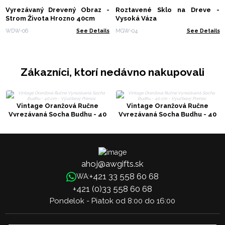
Vyrezávaný Drevený Obraz -
Roztavené Sklo na Dreve -
Strom Života Hrozno 40cm
Vysoká Váza
WDW-06
See Details
MGW-04
See Details
Zákazníci, ktorí nedávno nakupovali
Vintage Oranžová Ručne
Vintage Oranžová Ručne
Vyrezávaná Socha Budhu - 40
Vyrezávaná Socha Budhu - 40
cm - Výučbový Prenos
cm - Výučbový Prenos
ahoj@awgifts.sk
+421 33 558 60 68
WA:
+421 (0)33 558 60 68
Pondelok - Piatok od 8:00 do 16:00