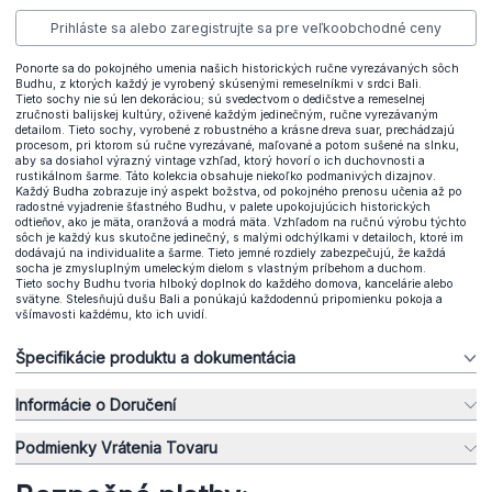
Prihláste sa alebo zaregistrujte sa pre veľkoobchodné ceny
Ponorte sa do pokojného umenia našich historických ručne vyrezávaných sôch
Budhu, z ktorých každý je vyrobený skúsenými remeselníkmi v srdci Bali.
Tieto sochy nie sú len dekoráciou; sú svedectvom o dedičstve a remeselnej
zručnosti balijskej kultúry, oživené každým jedinečným, ručne vyrezávaným
detailom. Tieto sochy, vyrobené z robustného a krásne dreva suar, prechádzajú
procesom, pri ktorom sú ručne vyrezávané, maľované a potom sušené na slnku,
aby sa dosiahol výrazný vintage vzhľad, ktorý hovorí o ich duchovnosti a
rustikálnom šarme. Táto kolekcia obsahuje niekoľko podmanivých dizajnov.
Každý Budha zobrazuje iný aspekt božstva, od pokojného prenosu učenia až po
radostné vyjadrenie šťastného Budhu, v palete upokojujúcich historických
odtieňov, ako je mäta, oranžová a modrá mäta. Vzhľadom na ručnú výrobu týchto
sôch je každý kus skutočne jedinečný, s malými odchýlkami v detailoch, ktoré im
dodávajú na individualite a šarme. Tieto jemné rozdiely zabezpečujú, že každá
socha je zmysluplným umeleckým dielom s vlastným príbehom a duchom.
Tieto sochy Budhu tvoria hlboký doplnok do každého domova, kancelárie alebo
svätyne. Stelesňujú dušu Bali a ponúkajú každodennú pripomienku pokoja a
všímavosti každému, kto ich uvidí.
Špecifikácie produktu a dokumentácia
Informácie o Doručení
Podmienky Vrátenia Tovaru