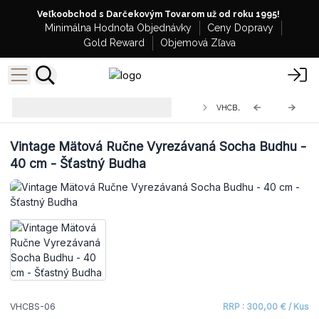
Veľkoobchod s Darčekovým Tovarom už od roku 1995!
Minimálna Hodnota Objednávky
Ceny Dopravy
Gold Reward
Objemová Zľava
Veľkoobchodné Vintage Ručne
VHCBS-06
Vyrezávané Sochy Budhov
Vintage Mätová Ručne Vyrezávaná Socha Budhu -
40 cm - Šťastný Budha
VHCBS-06
RRP : 300,00 € / Kus