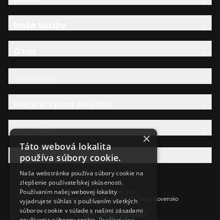
Naše Služby
O nás
Showroom
Prečo si Vybrať AWGifts?
Právna Sekcia
×
Táto webová lokalita
používa súbory cookie.
AW Rodina
Naša webstránka používa súbory cookie na
zlepšenie používateľskej skúsenosti.
Používaním našej webovej lokality
Ancient Wisdom s.r.o.,
CTPark Trnava, Prílohy 583/57, 919 26 Zavar, Slovensko
vyjadrujete súhlas s používaním všetkých
súborov cookie v súlade s našimi zásadami
IČ DPH: SK2120525440
používania súborov cookie.
Prečítať viac