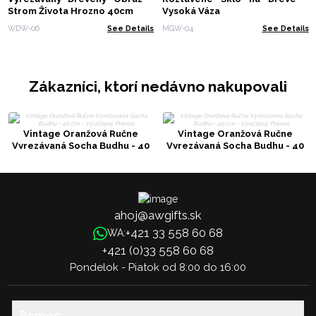
Strom Života Hrozno 40cm
Vysoká Váza
WDW-06
See Details
MGW-04
See Details
Zákazníci, ktorí nedávno nakupovali
Vintage Oranžová Ručne
Vintage Oranžová Ručne
Vyrezávaná Socha Budhu - 40
Vyrezávaná Socha Budhu - 40
cm - Výučbový Prenos
cm - Výučbový Prenos
ahoj@awgifts.sk
+421 33 558 60 68
WA:
+421 (0)33 558 60 68
Pondelok - Piatok od 8:00 do 16:00
Pomoc