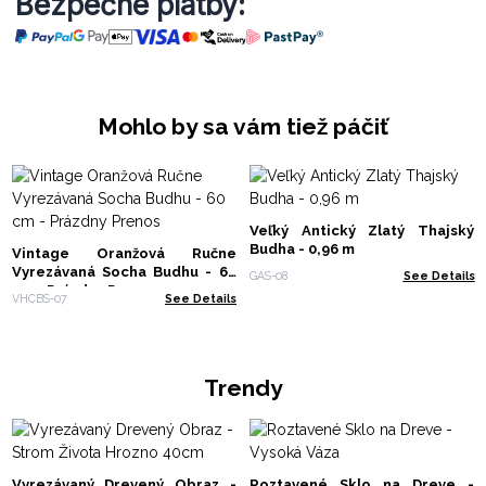
Bezpečné platby:
Mohlo by sa vám tiež páčiť
Veľký Antický Zlatý Thajský
Budha - 0,96 m
Vintage Oranžová Ručne
Vyrezávaná Socha Budhu - 60
GAS-08
See Details
cm - Prázdny Prenos
VHCBS-07
See Details
Trendy
Vyrezávaný Drevený Obraz -
Roztavené Sklo na Dreve -