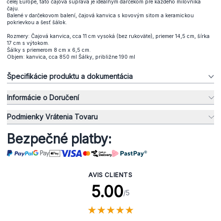
celej Európe, táto čajová súprava je ideálnym darčekom pre každého milovníka
čaju.
Balené v darčekovom balení, čajová kanvica s kovovým sitom a keramickou
pokrievkou a šesť šálok.
Rozmery: Čajová kanvica, cca 11 cm vysoká (bez rukoväte), priemer 14,5 cm, šírka
17 cm s výtokom.
Šálky s priemerom 8 cm x 6,5 cm.
Objem: kanvica, cca 850 ml Šálky, približne 190 ml
Špecifikácie produktu a dokumentácia
Informácie o Doručení
Podmienky Vrátenia Tovaru
Bezpečné platby:
AVIS CLIENTS
5.00
/5
★
★
★
★
★
★
★
★
★
★