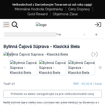
Veľkoobchod s Darčekovým Tovarom už od roku 1995!
Minimálna Hodnota Objednávky
Ceny Dopravy
Gold Reward
Objemová Zľava
Bylinné Čajové Súpravy
TeaP-01
Bylinná Čajová Súprava - Klasická Biela
TeaP-01
RRP : 35,00 € / Sada
Prihláste sa alebo zaregistrujte sa pre veľkoobchodné ceny
Keďže bylinné čaje a všetky tomu súvisiace veci práve trendujú na Slovensku a v