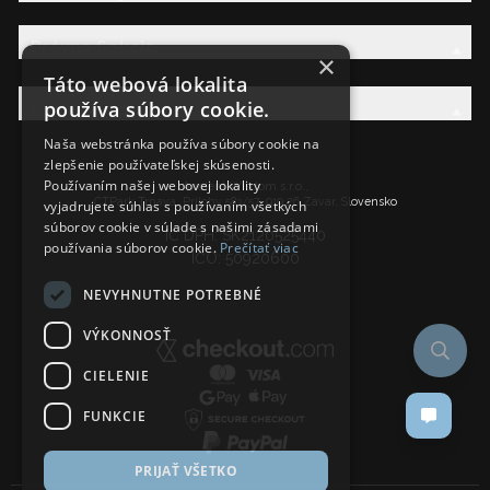
Právna Sekcia
×
Táto webová lokalita
používa súbory cookie.
AW Rodina
Naša webstránka používa súbory cookie na
zlepšenie používateľskej skúsenosti.
Používaním našej webovej lokality
Ancient Wisdom s.r.o.,
CTPark Trnava, Prílohy 583/57, 919 26 Zavar, Slovensko
vyjadrujete súhlas s používaním všetkých
súborov cookie v súlade s našimi zásadami
IČ DPH: SK2120525440
používania súborov cookie.
Prečítať viac
IČO: 50920600
NEVYHNUTNE POTREBNÉ
VÝKONNOSŤ
CIELENIE
FUNKCIE
PRIJAŤ VŠETKO