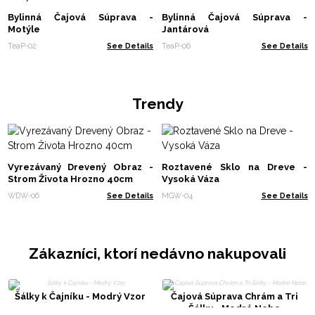
Bylinná Čajová Súprava -
Bylinná Čajová Súprava -
Motýle
Jantárová
TeaP-02
See Details
TeaP-06
See Details
Trendy
Vyrezávaný Drevený Obraz -
Roztavené Sklo na Dreve -
Strom Života Hrozno 40cm
Vysoká Váza
WDW-06
See Details
MGW-04
See Details
Zákazníci, ktorí nedávno nakupovali
Šálky k Čajníku - Modrý Vzor
Čajová Súprava Chrám a Tri
Šálky - Modré Nebo