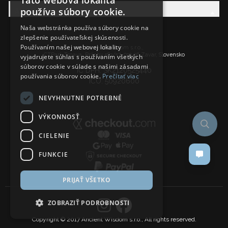
Táto webová lokalita
používa súbory cookie.
AW Rodina
Naša webstránka používa súbory cookie na
zlepšenie používateľskej skúsenosti.
Používaním našej webovej lokality
Ancient Wisdom s.r.o.,
CTPark Trnava, Prílohy 583/57, 919 26 Zavar, Slovensko
vyjadrujete súhlas s používaním všetkých
súborov cookie v súlade s našimi zásadami
IČ DPH: SK2120525440
používania súborov cookie.
Prečítať viac
IČO: 50920600
NEVYHNUTNE POTREBNÉ
VÝKONNOSŤ
CIELENIE
FUNKCIE
PRIJAŤ VŠETKO
ZOBRAZIŤ PODROBNOSTI
Copyright © 2017 Ancient Wisdom s.r.o., All rights reserved.