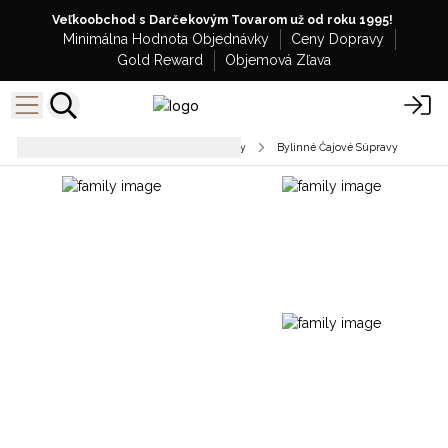
Veľkoobchod s Darčekovým Tovarom už od roku 1995!
Minimálna Hodnota Objednávky
Ceny Dopravy
Gold Reward
Objemová Zľava
Stolný servis a kuchynské doplnky
Bylinné Čajové Súpravy