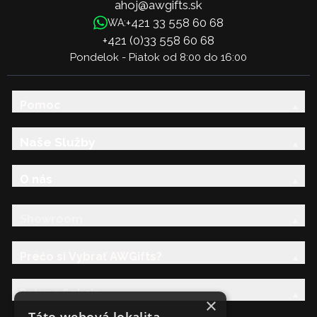
ahoj@awgifts.sk
+421 33 558 60 68
WA:
+421 (0)33 558 60 68
Pondelok - Piatok od 8:00 do 16:00
Pomoc
Naše Služby
O nás
Showroom
Prečo si Vybrať AWGifts?
Právna Sekcia
×