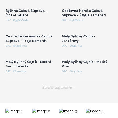
veľkoobchodné ceny
veľkoobchodné ceny
Bylinná Čajová Súprava -
Cestovná Horská Čajová
Čínske Vejáre
Súprava – Štyria Kamaráti
Prihláste sa alebo
Prihláste sa alebo
OPC : €35.00/Sada
OPC : €32.00/Kus
zaregistrujte sa pre
zaregistrujte sa pre
veľkoobchodné ceny
veľkoobchodné ceny
Cestovná Keramická Čajová
Malý Bylinný Čajník -
Súprava - Traja Kamaráti
Jantárový
Prihláste sa alebo
Prihláste sa alebo
OPC : €32.00/Kus
OPC : €8.40/kus
zaregistrujte sa pre
zaregistrujte sa pre
veľkoobchodné ceny
veľkoobchodné ceny
Malý Bylinný Čajník - Modrá
Malý Bylinný Čajník - Modrý
Sedmokráska
Vzor
OPC : €8.40/kus
OPC : €8.40/kus
Show 24 more