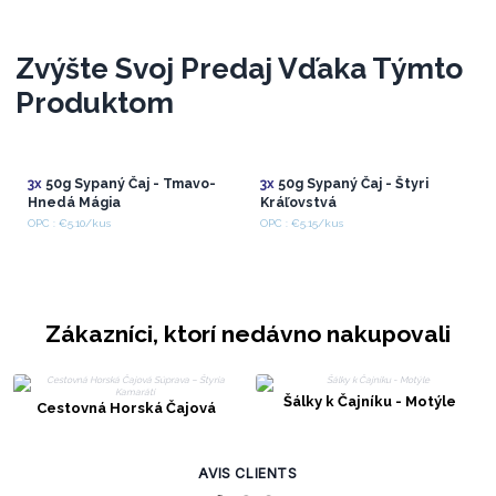
Zvýšte Svoj Predaj Vďaka Týmto
Produktom
3x
50g Sypaný Čaj - Tmavo-
3x
50g Sypaný Čaj - Štyri
Hnedá Mágia
Kráľovstvá
OPC : €5.10/kus
OPC : €5.15/kus
Zákazníci, ktorí nedávno nakupovali
Šálky k Čajníku - Motýle
Cestovná Horská Čajová
Súprava – Štyria Kamaráti
AVIS CLIENTS