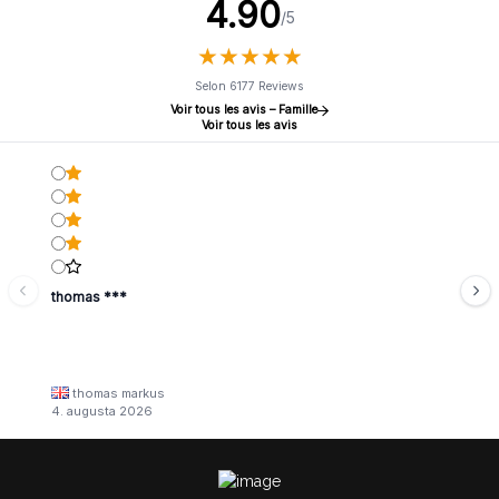
4.90
/5
★
★
★
★
★
★
★
★
★
★
Selon 6177 Reviews
Voir tous les avis – Famille
Voir tous les avis
thomas ***
thomas markus
4. augusta 2026