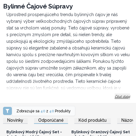
Bylinné Čajové Súpravy
Uprostred prosperujúceho trendu bylinných čajov je náš
vybraný výber veľkoobchodných čajových súprav pripravený
stať sa vrcholom vašej ponuky. Tieto čajové súpravy, vyrobené
s precíznym zmyslom pre detail, sú nielen trendy, ale
uspokojujú aj ekologicky zmýšľajúceho spotrebiteľa. Tieto
súpravy sú elegantne zabalené a obsahujú keramickú čajovú
kanvicu spolu s precízne navrhnutým kovovým sitkom vo veku
spolu so šiestimi zodpovedajúcimi šálkami. Ponukou týchto
čajových súprav umožníte svojim zákazníkom, aby sa zapojili
do varenia čaju bez vrecúška, čím prispievate k trvalej
udržateľnosti životného prostredia. Tieto keramické čajové
súpravy nie sú len funkčné, sú vedomou voľbou, ktorá je v
súlade s modernými ekologickými hodnotami.
Čítať ďalej
Balené v darčekovom balení,
čajová kanvica s kovovým sitom
a keramickou pokrievkou a
šesť šálok.
Zobrazuje sa
40
z
40
Produkty
Prihláste sa alebo
Prihláste sa alebo
Rozmery: Čajová kanvica, cca 11 cm vysoká (bez rukoväte),
zaregistrujte sa pre
zaregistrujte sa pre
Novinky
Odporúčané
Kód produktu
Názov 
veľkoobchodné ceny
veľkoobchodné ceny
priemer 14,5 cm, šírka 17 cm s výtokom.
Šálky s priemerom 8 cm x 6,5 cm.
Bylinkový Modrý Čajový Set -
Bylinkový Oranžový Čajový Set
Objem: kanvica,
cca 850 ml Šálky, približne 190 ml