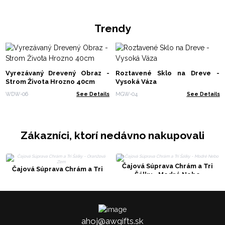
Trendy
Vyrezávaný Drevený Obraz -
Roztavené Sklo na Dreve -
Strom Života Hrozno 40cm
Vysoká Váza
WDW-06
See Details
MGW-04
See Details
Zákazníci, ktorí nedávno nakupovali
Čajová Súprava Chrám a Tri
Čajová Súprava Chrám a Tri
Šálky - Modré Nebo
Šálky - Oranžová Zem
ahoj@awgifts.sk