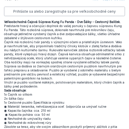
Prihláste sa alebo zaregistrujte sa pre veľkoobchodné ceny
Veľkoobchodná Čajová Súprava Kung Fu Panda - Dve Šálky - Cestovný Balíček.
Predstavte hravý a očarujúci doplnok do vašej ponuky s čajovou súpravou Kung
Fu Panda. Táto rozkošná súprava, dokonale navrhnutá pre milovníkov čaju,
obsahuje jedinečne vyrobený čajník a dve zodpovedajúce šálky, všetko úhľadne
zabalené v štýlovom cestovnom kufríku.
Čajník má rozkošnú tvár pandy s výraznými očami a priateľským úsmevom. Veko
je navrhnuté tak, aby pripomínalo tradičný čínsky klobúk v zlatej farbe a dodáva
mu nádych kultúrneho šarmu. Rukoväte kanvičiek zdobia roztomilé odtlačky labiek
pandy, ktoré vylepšujú hravý dizajn. Čajová kanvica obsahuje odnímateľné sitko z
nehrdzavejúcej ocele, ktorý uľahčuje varenie sypaných čajov a následné čistenie.
Oba košíčky majú na vonkajšej spodnej strane vyvýšené odtlačky labiek pandy.
Súprava sa dodáva so žiarivým oranžovým cestovným puzdrom navrhnutým pre
ľahkú prepravu a skladovanie. Puzdro je vyrobené z odolného materiálu s bielym
prešívaním pre väčšiu pevnosť a estetický vzhľad, puzdro je vybavené bezpečnými
patentnými gombíkmi na bokoch.
Vnútri je puzdro vystlané mäkkým, polstrovaným materiálom, ktorý chráni čajník a
šálky pred poškodením.
Sada obsahuje:
1x Čajník so sitkom
2x šálka čaju
1x Cestovné puzdro Špecifikácia výrobku:
◉ Materiál: keramika, nehrdzavejúca oceľ. (odporúča sa umývať ručne
◉ Kapacita čajníka: cca. 210 ml
◉ Kapacita pohára: cca. 50 ml
◉ Nevhodné do umývačky riadu
◉ Nevhodné do mikrovlnnej rúry
Zásobte sa teraz, aby ste svojim zákazníkom poskytli príjemný zážitok z pitia