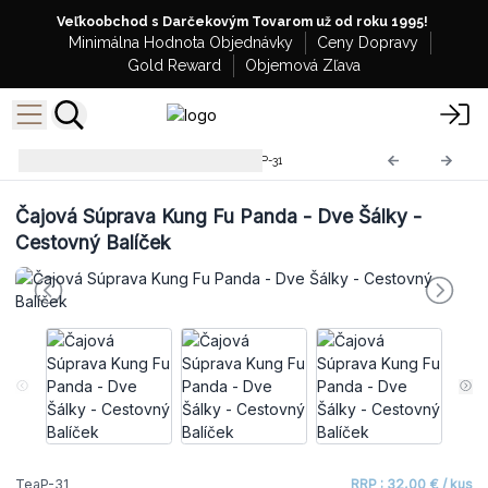
Veľkoobchod s Darčekovým Tovarom už od roku 1995!
Minimálna Hodnota Objednávky
Ceny Dopravy
Gold Reward
Objemová Zľava
Bylinné Čajové Súpravy
TeaP-31
Čajová Súprava Kung Fu Panda - Dve Šálky -
Cestovný Balíček
TeaP-31
RRP : 32,00 € / kus