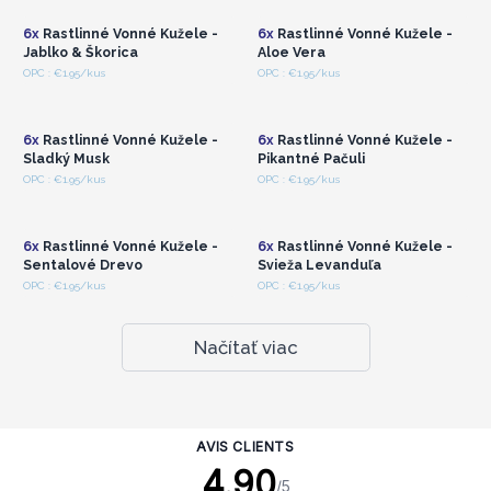
6x
Rastlinné Vonné Kužele -
6x
Rastlinné Vonné Kužele -
Jablko & Škorica
Aloe Vera
Prihláste sa alebo
Prihláste sa alebo
OPC : €1.95/kus
OPC : €1.95/kus
zaregistrujte sa pre
zaregistrujte sa pre
veľkoobchodné ceny
veľkoobchodné ceny
6x
Rastlinné Vonné Kužele -
6x
Rastlinné Vonné Kužele -
Sladký Musk
Pikantné Pačuli
Prihláste sa alebo
Prihláste sa alebo
OPC : €1.95/kus
OPC : €1.95/kus
zaregistrujte sa pre
zaregistrujte sa pre
veľkoobchodné ceny
veľkoobchodné ceny
6x
Rastlinné Vonné Kužele -
6x
Rastlinné Vonné Kužele -
Sentalové Drevo
Svieža Levanduľa
OPC : €1.95/kus
OPC : €1.95/kus
Načítať viac
AVIS CLIENTS
4.90
/5