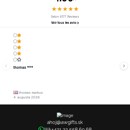
★
★
★
★
★
★
★
★
★
★
Selon 6177 Reviews
Voir tous les avis
thomas ***
thomas markus
4. augusta 2026
ahoj@awgifts.sk
+421 33 558 60 68
WA: