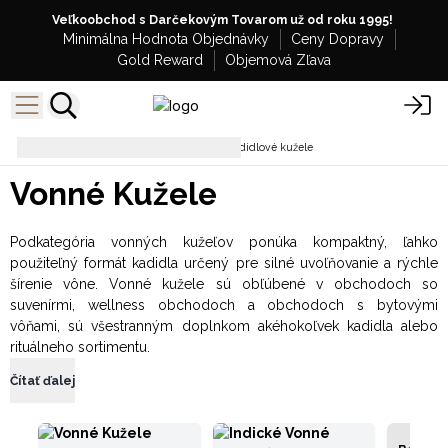
Veľkoobchod s Darčekovým Tovarom už od roku 1995!
Minimálna Hodnota Objednávky
Ceny Dopravy
Gold Reward
Objemová Zľava
Vonné Tyčinky a Kadidlá
Kadidlové kužele
Vonné Kužele
Podkategória vonných kužeľov ponúka kompaktný, ľahko
použiteľný formát kadidla určený pre silné uvoľňovanie a rýchle
šírenie vône. Vonné kužele sú obľúbené v obchodoch so
suvenírmi, wellness obchodoch a obchodoch s bytovými
vôňami, sú všestranným doplnkom akéhokoľvek kadidla alebo
rituálneho sortimentu.
Čítať ďalej