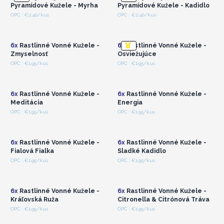
Pyramídové Kužele - Myrha
Pyramídové Kužele - Kadidlo
Prihláste sa alebo
Prihláste sa alebo
OPC : €2.40/kus
OPC : €2.40/kus
zaregistrujte sa pre
zaregistrujte sa pre
veľkoobchodné ceny
veľkoobchodné ceny
6x
Rastlinné Vonné Kužele -
6x
Rastlinné Vonné Kužele -
Zmyselnosť
Osviežujúce
Prihláste sa alebo
Prihláste sa alebo
OPC : €1.95/kus
OPC : €1.95/kus
zaregistrujte sa pre
zaregistrujte sa pre
veľkoobchodné ceny
veľkoobchodné ceny
6x
Rastlinné Vonné Kužele -
6x
Rastlinné Vonné Kužele -
Meditácia
Energia
Prihláste sa alebo
Prihláste sa alebo
OPC : €1.95/kus
OPC : €1.95/kus
zaregistrujte sa pre
zaregistrujte sa pre
veľkoobchodné ceny
veľkoobchodné ceny
6x
Rastlinné Vonné Kužele -
6x
Rastlinné Vonné Kužele -
Fialová Fialka
Sladké Kadidlo
Prihláste sa alebo
Prihláste sa alebo
OPC : €1.95/kus
OPC : €1.95/kus
zaregistrujte sa pre
zaregistrujte sa pre
veľkoobchodné ceny
veľkoobchodné ceny
6x
Rastlinné Vonné Kužele -
6x
Rastlinné Vonné Kužele -
Kráľovská Ruža
Citronella & Citrónová Tráva
Prihláste sa alebo
Prihláste sa alebo
OPC : €1.95/kus
OPC : €1.95/kus
zaregistrujte sa pre
zaregistrujte sa pre
veľkoobchodné ceny
veľkoobchodné ceny