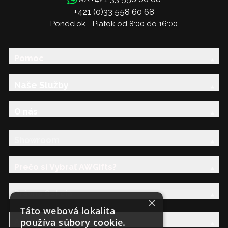
+421 (0)33 558 60 68
Pondelok - Piatok od 8:00 do 16:00
Pomoc
Naše Služby
O nás
Showroom
Prečo si Vybrať AWGifts?
Právna Sekcia
×
Táto webová lokalita
používa súbory cookie.
AW Rodina