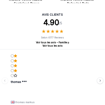
Santalové Drevo
Polnočná Ruža
AVIS CLIENTS
4.90
/5
★
★
★
★
★
★
★
★
★
★
Selon 6177 Reviews
Voir tous les avis – Famille
Voir tous les avis
thomas ***
thomas markus