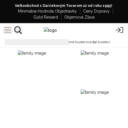
Veľkoobchod s Darčekovým Tovarom už od roku 1995!
Minimálna Hodnota Objednávky
Ceny Dopravy
Gold Reward
Objemová Zľava
Kadidlové kužele
Indické Vonné Kužele (cca 850 kužeľov)