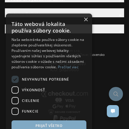
Právna Sekcia
×
Táto webová lokalita
používa súbory cookie.
AW Rodina
Naša webstránka používa súbory cookie na
zlepšenie používateľskej skúsenosti.
Používaním našej webovej lokality
Ancient Wisdom s.r.o.,
CTPark Trnava, Prílohy 583/57, 919 26 Zavar, Slovensko
vyjadrujete súhlas s používaním všetkých
súborov cookie v súlade s našimi zásadami
IČ DPH: SK2120525440
používania súborov cookie.
Prečítať viac
IČO: 50920600
NEVYHNUTNE POTREBNÉ
VÝKONNOSŤ
CIELENIE
FUNKCIE
PRIJAŤ VŠETKO