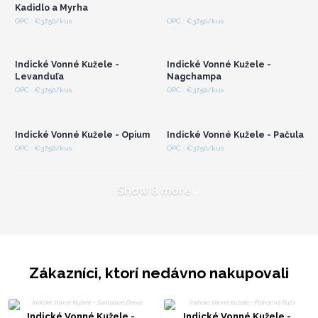
Kadidlo a Myrha
Prihláste sa alebo
Prihláste sa alebo
OPC : €37.50/kus
OPC : €37.50/kus
zaregistrujte sa pre
zaregistrujte sa pre
veľkoobchodné ceny
veľkoobchodné ceny
Indické Vonné Kužele -
Indické Vonné Kužele -
Levanduľa
Nagchampa
Prihláste sa alebo
Prihláste sa alebo
OPC : €37.50/kus
OPC : €37.50/kus
zaregistrujte sa pre
zaregistrujte sa pre
veľkoobchodné ceny
veľkoobchodné ceny
Indické Vonné Kužele - Opium
Indické Vonné Kužele - Pačula
OPC : €37.50/kus
OPC : €37.50/kus
Show 8 more
Zákazníci, ktorí nedávno nakupovali
Indické Vonné Kužele -
Indické Vonné Kužele -