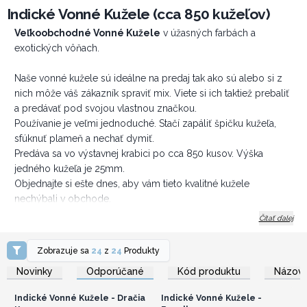
Indické Vonné Kužele (cca 850 kužeľov)
Veľkoobchodné Vonné Kužele
v úžasných farbách a
exotických vôňach.
Naše vonné kužele sú ideálne na predaj tak ako sú alebo si z
nich môže váš zákazník spraviť mix. Viete si ich taktiež prebaliť
a predávať pod svojou vlastnou značkou.
Používanie je veľmi jednoduché. Stačí zapáliť špičku kužeľa,
sfúknuť plameň a nechať dymiť.
Predáva sa vo výstavnej krabici po cca 850 kusov. Výška
jedného kužeľa je 25mm.
Objednajte si ešte dnes, aby vám tieto kvalitné kužele
nechýbali v obchode.
Čítať ďalej
Zobrazuje sa
24
z
24
Produkty
Prihláste sa alebo
Prihláste sa alebo
zaregistrujte sa pre
zaregistrujte sa pre
Novinky
Odporúčané
Kód produktu
Názov 
veľkoobchodné ceny
veľkoobchodné ceny
Indické Vonné Kužele - Dračia
Indické Vonné Kužele -