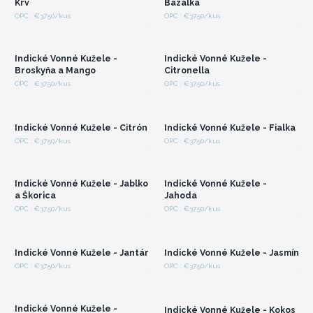
Krv
Bazalka
Prihláste sa alebo
Prihláste sa alebo
OPC : €37.50/kus
OPC : €37.50/kus
zaregistrujte sa pre
zaregistrujte sa pre
veľkoobchodné ceny
veľkoobchodné ceny
Indické Vonné Kužele -
Indické Vonné Kužele -
Broskyňa a Mango
Citronella
Prihláste sa alebo
Prihláste sa alebo
OPC : €37.50/kus
OPC : €37.50/kus
zaregistrujte sa pre
zaregistrujte sa pre
veľkoobchodné ceny
veľkoobchodné ceny
Indické Vonné Kužele - Citrón
Indické Vonné Kužele - Fialka
Prihláste sa alebo
Prihláste sa alebo
OPC : €37.50/kus
OPC : €37.50/kus
zaregistrujte sa pre
zaregistrujte sa pre
veľkoobchodné ceny
veľkoobchodné ceny
Indické Vonné Kužele - Jablko
Indické Vonné Kužele -
a Škorica
Jahoda
Prihláste sa alebo
Prihláste sa alebo
OPC : €37.50/kus
OPC : €37.50/kus
zaregistrujte sa pre
zaregistrujte sa pre
veľkoobchodné ceny
veľkoobchodné ceny
Indické Vonné Kužele - Jantár
Indické Vonné Kužele - Jasmín
Prihláste sa alebo
Prihláste sa alebo
OPC : €37.50/kus
OPC : €37.50/kus
zaregistrujte sa pre
zaregistrujte sa pre
veľkoobchodné ceny
veľkoobchodné ceny
Indické Vonné Kužele -
Indické Vonné Kužele - Kokos