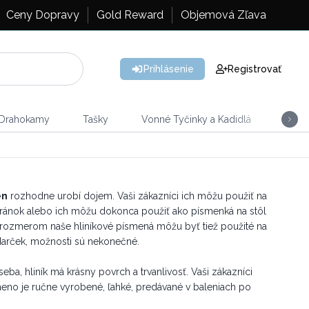
Ceny Dopravy
Gold Reward
Objemová Zľava
Prihlásenie
Registrovať
 Drahokamy
Tašky
Vonné Tyčinky a Kadidlá
Vône
en
rozhodne urobí dojem. Vaši zákazníci ich môžu použiť na
tránok alebo ich môžu dokonca použiť ako písmenká na stôl
 rozmerom naše hliníkové písmená môžu byť tiež použité na
a darček, možnosti sú nekonečné.
a, hliník má krásny povrch a trvanlivosť. Vaši zákazníci
no je ručne vyrobené, ľahké, predávané v baleniach po