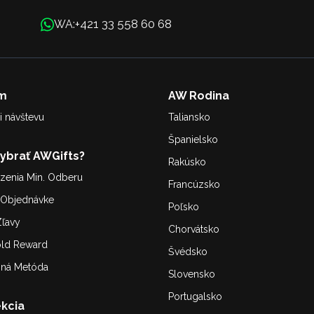
+421 33 558 60 68
WA:
m
AW Rodina
i návštevu
Taliansko
Španielsko
Vybrať AWGifts?
Rakúsko
enia Min. Odberu
Francúzsko
. Objednávke
Poľsko
ľavy
Chorvátsko
old Reward
Švédsko
bná Metóda
Slovensko
Portugalsko
kcia