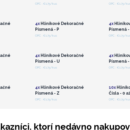
OPC : €1.75/kus
OPC : €1.75/ku
lebo
Prihláste sa alebo
Pri
a pre
zaregistrujte sa pre
zare
ceny
veľkoobchodné ceny
veľ
račné
4x
Hliníkové Dekoračné
4x
Hliníko
Písmená - P
Písmená -
OPC : €1.75/kus
OPC : €1.75/ku
lebo
Prihláste sa alebo
Pri
a pre
zaregistrujte sa pre
zare
ceny
veľkoobchodné ceny
veľ
račné
4x
Hliníkové Dekoračné
4x
Hliníko
Písmená - U
Písmená -
OPC : €1.75/kus
OPC : €1.75/ku
lebo
Prihláste sa alebo
Pri
a pre
zaregistrujte sa pre
zare
ceny
veľkoobchodné ceny
veľ
račné
4x
Hliníkové Dekoračné
10x
Hliník
Písmená - Z
Čísla - 0 a
OPC : €1.75/kus
OPC : €1.75/ku
kazníci, ktorí nedávno nakupov