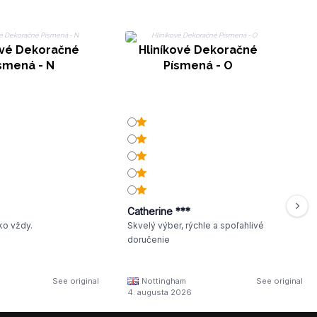
ové Dekoračné
Hliníkové Dekoračné
smená - N
Písmená - O
Catherine ***
ko vždy.
Skvelý výber, rýchle a spoľahlivé
doručenie
See original
Nottingham
See original
4. augusta 2026