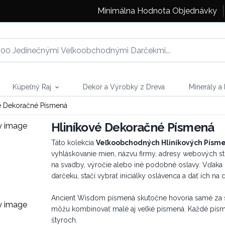
Minimálna Hodnota Objednávky
Kúpeľný Raj
Dekor a Výrobky z Dreva
Minerály a
é Dekoračné Písmená
Hliníkové Dekoračné Písmená
Táto kolekcia
V
eľkoobchodných Hliníkových Písm
vyhláskovanie mien, názvu firmy, adresy webových s
na svadby, výročie alebo iné podobné oslavy. Vďaka
darčeku, stačí vybrať iniciálky oslávenca a dať ich n
Ancient Wisdom písmená skutočne hovoria samé za seb
môžu kombinovať malé aj veľké písmená. Každé písme
štyroch.