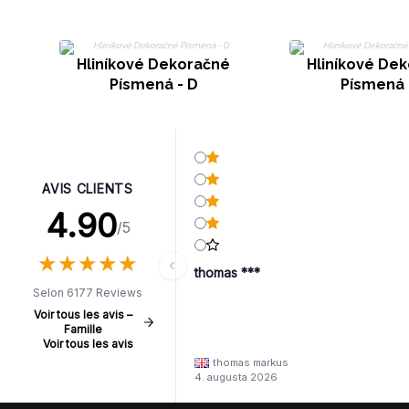
Hliníkové Dekoračné
Hliníkové De
Písmená - D
Písmená 
AVIS CLIENTS
4.90
/5
★
★
★
★
★
★
★
★
★
★
thomas ***
Selon 6177 Reviews
Voir tous les avis –
Famille
Voir tous les avis
thomas markus
4. augusta 2026