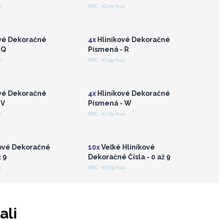
s
OPC : €1.75/kus
hláste sa alebo
Prihláste sa alebo
gistrujte sa pre
zaregistrujte sa pre
koobchodné ceny
veľkoobchodné ceny
vé Dekoračné
4x
Hliníkové Dekoračné
 Q
Písmená - R
s
OPC : €1.95/kus
hláste sa alebo
Prihláste sa alebo
gistrujte sa pre
zaregistrujte sa pre
koobchodné ceny
veľkoobchodné ceny
vé Dekoračné
4x
Hliníkové Dekoračné
 V
Písmená - W
s
OPC : €1.75/kus
hláste sa alebo
Prihláste sa alebo
gistrujte sa pre
zaregistrujte sa pre
koobchodné ceny
veľkoobchodné ceny
ové Dekoračné
10x
Veľké Hliníkové
ž 9
Dekoračné Čísla - 0 až 9
s
OPC : €2.73/kus
ali