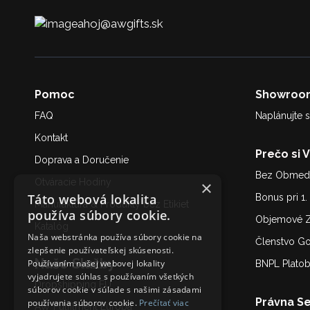
ahoj@awgifts.sk
Pomoc
Showroo
FAQ
Naplánujte s
Kontakt
Prečo si 
Doprava a Doručenie
Bez Obmedz
Otváracie Hodiny
×
Táto webová lokalita
Bonus pri 1
Manufaktúra & Produkty bez Etikiet
používa súbory cookie.
Objemové Z
Katalóg
Naša webstránka používa súbory cookie na
Členstvo G
zlepšenie používateľskej skúsenosti.
Naše Služby
Používaním našej webovej lokality
BNPL Plato
vyjadrujete súhlas s používaním všetkých
Dropshipping EU
súborov cookie v súlade s našimi zásadami
Právna Se
používania súborov cookie.
Prečítať viac
AW Fulfilment Európa