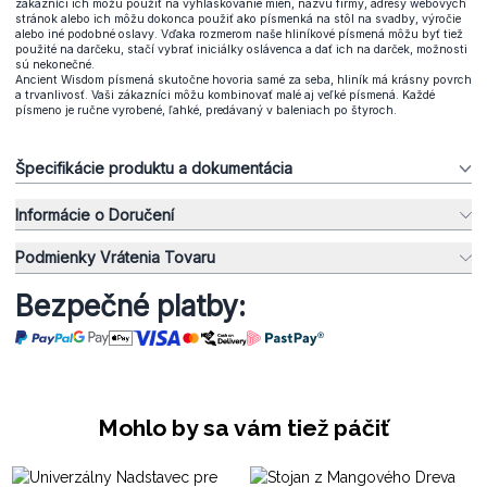
zákazníci ich môžu použiť na vyhláskovanie mien, názvu firmy, adresy webových
stránok alebo ich môžu dokonca použiť ako písmenká na stôl na svadby, výročie
alebo iné podobné oslavy. Vďaka rozmerom naše hliníkové písmená môžu byť tiež
použité na darčeku, stačí vybrať iniciálky oslávenca a dať ich na darček, možnosti
sú nekonečné.
Ancient Wisdom písmená skutočne hovoria samé za seba, hliník má krásny povrch
a trvanlivosť. Vaši zákazníci môžu kombinovať malé aj veľké písmená. Každé
písmeno je ručne vyrobené, ľahké, predávaný v baleniach po štyroch.
Špecifikácie produktu a dokumentácia
Informácie o Doručení
Podmienky Vrátenia Tovaru
Bezpečné platby:
Mohlo by sa vám tiež páčiť