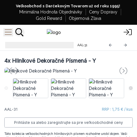
Veľkoobchod s Darčekovým Tovarom už od roku 1995!
Minimálna Hodnota Objednávky
Ceny Dopravy
Gold Reward
Objemová Zľava
Hliníkové Dekoračné Písmená
AAL-31
4x
Hliníkové Dekoračné Písmená - Y
AAL-31
RRP : 1,75 € / kus
Prihláste sa alebo zaregistrujte sa pre veľkoobchodné ceny
Táto kolekcia veľkoobchodných hliníkových písmen rozhodne urobí dojem. Vaši