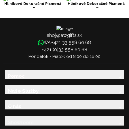
Hliníkové Dekoračné Písmená
Hliníkové Dekoračné Písmená
- D
- E
ahoj@awgifts.sk
+421 33 558 60 68
WA:
+421 (0)33 558 60 68
Pondelok - Piatok od 8:00 do 16:00
Pomoc
Naše Služby
O nás
Showroom