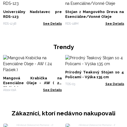
Univerzálny Nadstavec pre
Stojan z Mangového Dreva na
RDS-123
Esenciálne/Vonné Oleje
RDS-123B
See Details
RDS-118M
See Details
Trendy
Prírodný Teakový Stojan so 4
Policami - Výška 135 cm
Mangová Krabička na
Esenciálne Oleje - AW ( 24
TDS-03
See Details
Fľašiek )
Abox-01A
See Details
Zákazníci, ktorí nedávno nakupovali