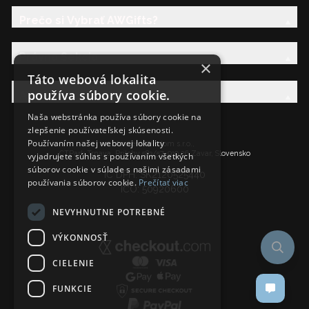
Prečo si Vybrať AWGifts?
Právna Sekcia
×
Táto webová lokalita
používa súbory cookie.
AW Rodina
Naša webstránka používa súbory cookie na
zlepšenie používateľskej skúsenosti.
Používaním našej webovej lokality
Ancient Wisdom s.r.o.,
CTPark Trnava, Prílohy 583/57, 919 26 Zavar, Slovensko
vyjadrujete súhlas s používaním všetkých
súborov cookie v súlade s našimi zásadami
IČ DPH: SK2120525440
používania súborov cookie.
Prečítať viac
IČO: 50920600
NEVYHNUTNE POTREBNÉ
VÝKONNOSŤ
CIELENIE
FUNKCIE