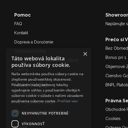
Pomoc
Showroo
FAQ
Naplánujte s
Kontakt
Prečo si 
Doprava a Doručenie
Bez Obmedz
Otváracie Hodiny
×
Táto webová lokalita
Bonus pri 1
Manufaktúra & Produkty bez Etikiet
používa súbory cookie.
Objemové Z
Katalóg
Naša webstránka používa súbory cookie na
Členstvo G
zlepšenie používateľskej skúsenosti.
Naše Služby
Používaním našej webovej lokality
BNPL Plato
vyjadrujete súhlas s používaním všetkých
Dropshipping EU
súborov cookie v súlade s našimi zásadami
Právna Se
používania súborov cookie.
Prečítať viac
AW Fulfilment Európa
Obchodné 
Služby Digitálneho Marketing
u
NEVYHNUTNE POTREBNÉ
Cookies
VÝKONNOSŤ
O nás
Ochrana Os