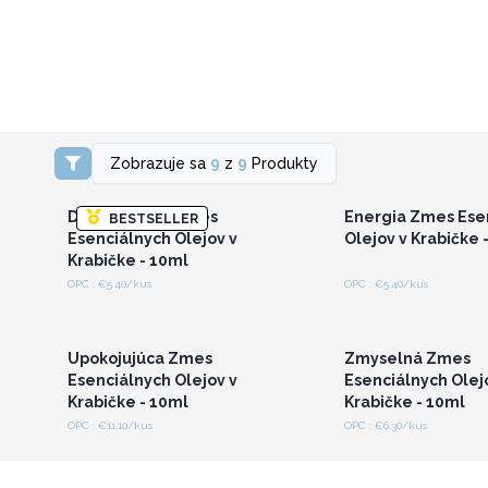
Prihláste sa alebo
Prihláste sa a
Zobrazuje sa
9
z
9
Produkty
zaregistrujte sa pre
zaregistrujte s
veľkoobchodné ceny
veľkoobchodné 
Dýchaj Ľahko Zmes
Energia Zmes Ese
BESTSELLER
Esenciálnych Olejov v
Olejov v Krabičke 
Krabičke - 10ml
OPC : €5.40/kus
OPC : €5.40/kus
Prihláste sa alebo
Prihláste sa a
zaregistrujte sa pre
zaregistrujte s
veľkoobchodné ceny
veľkoobchodné 
Upokojujúca Zmes
Zmyselná Zmes
Esenciálnych Olejov v
Esenciálnych Olej
Krabičke - 10ml
Krabičke - 10ml
OPC : €11.10/kus
OPC : €6.30/kus