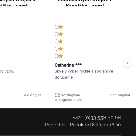
ičke - 10ml
Krabičke - 10ml
Catherine ***
ko vždy.
Skvelý výber, rýchle a spoľahlivé
doručenie
See original
Nottingham
See original
4. augusta 2026
+421 (0)33 558 60 68
Pondelok - Piatok od 8:00 do 16:00