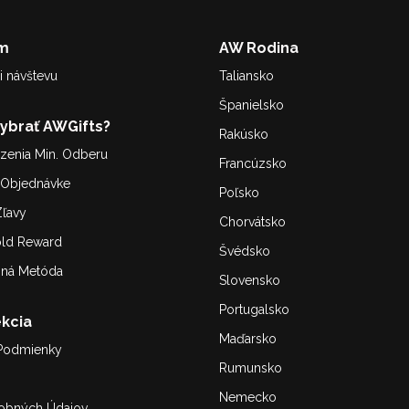
m
AW Rodina
i návštevu
Taliansko
Španielsko
Vybrať AWGifts?
Rakúsko
enia Min. Odberu
Francúzsko
. Objednávke
Poľsko
ľavy
Chorvátsko
old Reward
Švédsko
bná Metóda
Slovensko
Portugalsko
kcia
Maďarsko
Podmienky
Rumunsko
Nemecko
obných Údajov