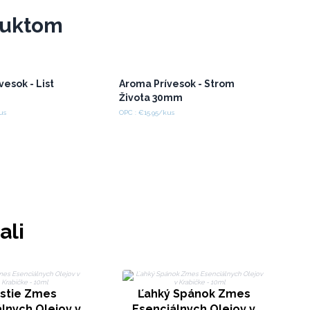
duktom
vesok - List
Aroma Prívesok - Strom
Života 30mm
us
OPC : €15.95/kus
ali
astie Zmes
Ľahký Spánok Zmes
lnych Olejov v
Esenciálnych Olejov v