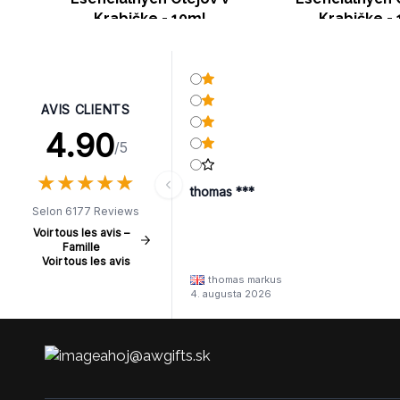
Krabičke - 10ml
Krabičke -
AVIS CLIENTS
4.90
/5
★
★
★
★
★
★
★
★
★
★
thomas ***
Selon 6177 Reviews
Voir tous les avis –
Famille
Voir tous les avis
thomas markus
4. augusta 2026
ahoj@awgifts.sk