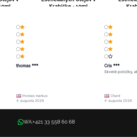
 10ml
Krabičke - 10ml
Krab
thomas ***
Cris ***
Skvelé položky, a
thomas markus
Chard
4. augusta 2026
4. augusta 2026
+421 33 558 60 68
WA: