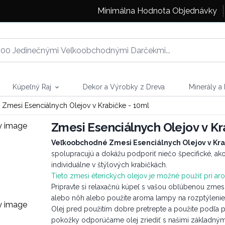
Minimálna Hodnota Objednávky
Kúpeľný Raj
Dekor a Výrobky z Dreva
Minerály a
Zmesi Esenciálnych Olejov v Krabičke - 10ml
Zmesi Esenciálnych Olejov v Kr
Veľkoobchodné Zmesi Esenciálnych Olejov v Kr
spolupracujú a dokážu podporiť niečo špecifické, ako 
individuálne v štýlových krabičkách.
Tieto zmesi éterických olejov je možné použiť pri aro
Pripravte si relaxačnú kúpeľ s vašou obľúbenou zmesou
alebo nôh alebo použite aroma lampy na rozptýlenie o
Olej pred použitím dobre pretrepte a použite podľa po
pokožky odporúčame olej zriediť s našimi základnými