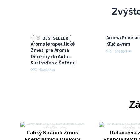
Zvýšt
10ml
Aroma Prívesok
BESTSELLER
Aromaterapeutické
Kľúč 25mm
Zmesi pre Aroma
OPC : €13.95/kus
Difuzéry do Auta -
Sústreď sa a Šoféruj
OPC : €4.50/kus
Zá
Ľahký Spánok Zmes
Relaxačná
Esenciálnych Olejov v
Esenciálnych 