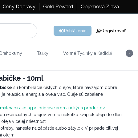
Ceny Dopravy
Gold Reward
Objemová Zľava
Prihlásenie
Registrovať
 Drahokamy
Tašky
Vonné Tyčinky a Kadidlá
Vône
abičke - 10ml
abičke
sú kombinácie čistých olejov, ktoré navzájom dobre
je relaxácia, energia a oveľa viac. Oleje sú zabalené
materapii ako aj pri príprave aromatických produktov.
 esenciálnych olejov, votrite niekoľko kvapiek oleja do dlani
leja v celej miestnosti.
treby, naneste na zápästie alebo zátylok. V prípade citlivej
 olejmi.