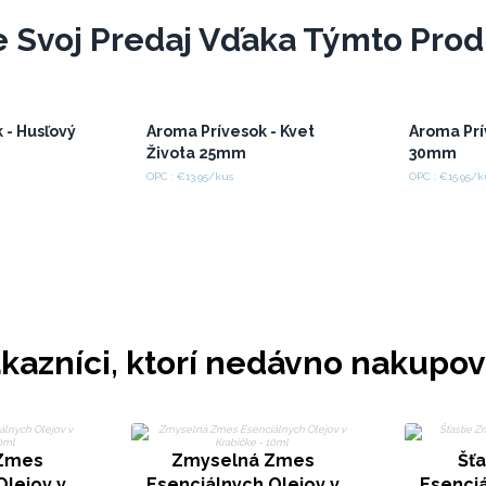
e Svoj Predaj Vďaka Týmto Pro
 - Husľový
Aroma Prívesok - Kvet
Aroma Prí
Života 25mm
30mm
OPC : €13.95/kus
OPC : €15.95/k
kazníci, ktorí nedávno nakupov
 Zmes
Zmyselná Zmes
Šť
Olejov v
Esenciálnych Olejov v
Esenciá