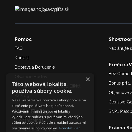
ahoj@awgifts.sk
Pomoc
Showroo
FAQ
Naplánujte s
Kontakt
Prečo si 
Doprava a Doručenie
Bez Obmedz
Otváracie Hodiny
×
Táto webová lokalita
Bonus pri 1
Manufaktúra & Produkty bez Etikiet
používa súbory cookie.
Objemové Z
Katalóg
Naša webstránka používa súbory cookie na
Členstvo G
zlepšenie používateľskej skúsenosti.
Naše Služby
Používaním našej webovej lokality
BNPL Plato
vyjadrujete súhlas s používaním všetkých
Dropshipping EU
súborov cookie v súlade s našimi zásadami
Právna Se
používania súborov cookie.
Prečítať viac
AW Fulfilment Európa