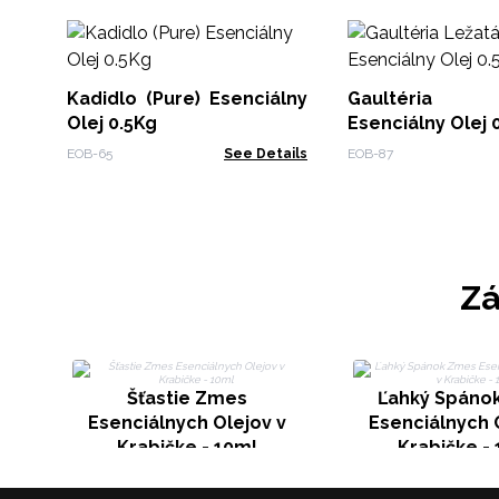
Kadidlo (Pure) Esenciálny
Gaultéria 
Olej 0.5Kg
Esenciálny Olej 
EOB-65
See Details
EOB-87
Zá
Šťastie Zmes
Ľahký Spáno
Esenciálnych Olejov v
Esenciálnych 
Krabičke - 10ml
Krabičke -