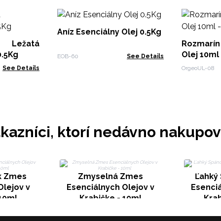
Aníz Esenciálny Olej 0.5Kg
Ležatá
Rozmarín
0.5Kg
EOB-60
See Details
See Details
OrgeoUL-08
kazníci, ktorí nedávno nakupov
k Zmes
Zmyselná Zmes
Ľahký
Olejov v
Esenciálnych Olejov v
Esenciá
 10ml
Krabičke - 10ml
Krab