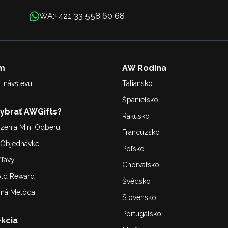
+421 33 558 60 68
WA:
m
AW Rodina
i návštevu
Taliansko
Španielsko
Vybrať AWGifts?
Rakúsko
enia Min. Odberu
Francúzsko
. Objednávke
Poľsko
ľavy
Chorvátsko
old Reward
Švédsko
bná Metóda
Slovensko
Portugalsko
kcia