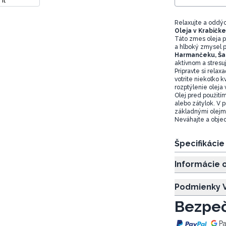
Relaxujte a oddý
Oleja v Krabičke
Táto zmes oleja p
a hlboký zmysel p
Harmančeku, Šal
aktívnom a stresu
Pripravte si rela
votrite niekoľko 
rozptýlenie oleja 
Olej pred použití
alebo zátylok. V p
základnými olejm
Neváhajte a objed
Špecifikáci
Informácie 
Podmienky V
Bezpeč