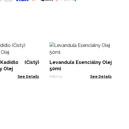
Bob
adidlo (Čistý)
Levanduľa Esenciálny Olej
PF-
y Olej
50ml
See Details
PrEO-01
See Details