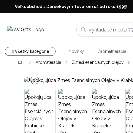
Veľkoobchod s Darčekovým Tovarom už od roku 1995!
Všetky kategórie
Novinky
Aromatherapia
Aromaterapia
Zmesi esenciálnych olejov