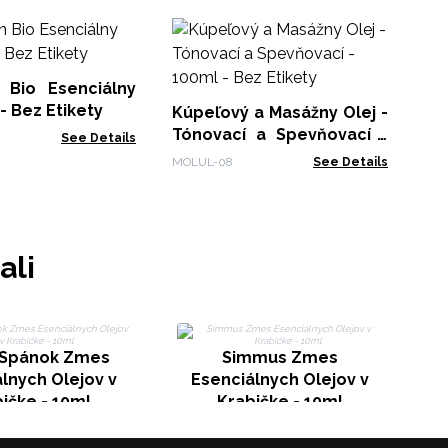
Ar
Es
Št
 Bio Esenciálny
EOS
Olej 10ml - Bez Etikety
Kúpeľový a Masážny Olej -
Tónovací a Spevňovací -
See Details
100ml - Bez Etikety
MOLUL-08
See Details
ali
 Spánok Zmes
Simmus Zmes
lnych Olejov v
Esenciálnych Olejov v
ičke - 10ml
Krabičke - 10ml