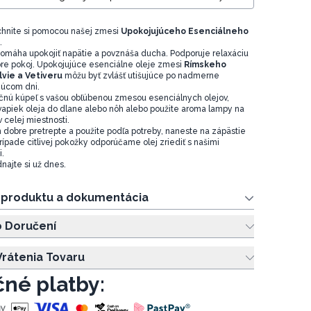
chnite si pomocou našej zmesi
Upokojujúceho Esenciálneho
.
omáha upokojiť napätie a povznáša ducha. Podporuje relaxáciu
re pokoj. Upokojujúce esenciálne oleje zmesi
Rímskeho
vie a Vetiveru
môžu byť zvlášť utišujúce po nadmerne
júcom dni.
xačnú kúpeľ s vašou obľúbenou zmesou esenciálnych olejov,
kvapiek oleja do dlane alebo nôh alebo použite aroma lampy na
v celej miestnosti.
m dobre pretrepte a použite podľa potreby, naneste na zápästie
rípade citlivej pokožky odporúčame olej zriediť s našimi
i.
najte si už dnes.
e produktu a dokumentácia
o Doručení
rátenia Tovaru
né platby: