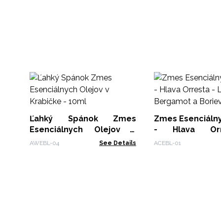
Ľahký Spánok Zmes
Zmes Esenciálny
Esenciálnych Olejov v
- Hlava Or
Krabičke - 10ml
Levanduľa, Be
AWEBL-04
See Details
ACEBL-01
Borievka