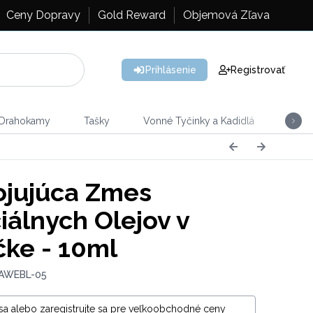
Ceny Dopravy
Gold Reward
Objemová Zľava
Prihlásenie
Registrovať
 Drahokamy
Tašky
Vonné Tyčinky a Kadidlá
Vône
jujúca Zmes
iálnych Olejov v
čke - 10ml
 AWEBL-05
 sa alebo zaregistrujte sa pre veľkoobchodné ceny