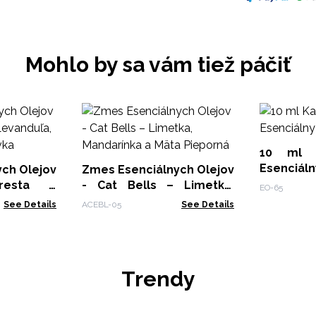
Mohlo by sa vám tiež páčiť
10 ml K
Esenciáln
ch Olejov
Zmes Esenciálnych Olejov
resta -
- Cat Bells – Limetka,
EO-65
rgamot a
Mandarínka a Mäta
See Details
ACEBL-05
See Details
Pieporná
Trendy